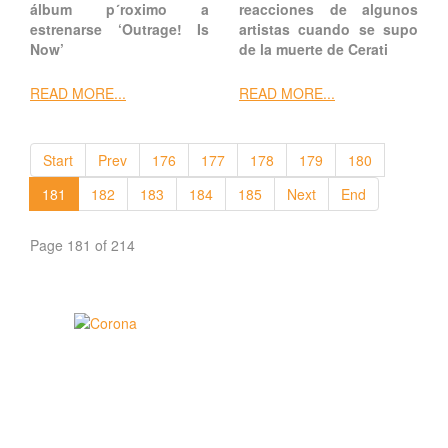
álbum p´roximo a
reacciones de algunos
estrenarse ‘Outrage! Is
artistas cuando se supo
Now’
de la muerte de Cerati
READ MORE...
READ MORE...
Start
Prev
176
177
178
179
180
181
182
183
184
185
Next
End
Page 181 of 214