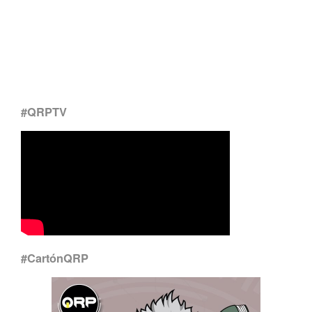
#QRPTV
#CartónQRP