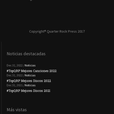
Copyright® Quarter Rock Press 2017
Noticias destacadas
Dec 31, 2022 /
Noticias
#TopQRP Mejores Canciones 2022
#To
Dec 31, 2022 /
Noticias
#TopQRP Mejores Discos 2022
Plac
Dec 31, 2021 /
Noticias
#TopQRP Mejores Discos 2021
Inte
Más vistas