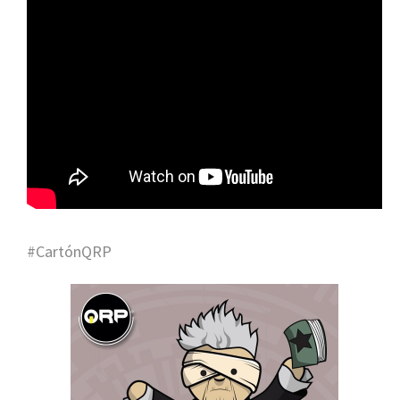
#CartónQRP