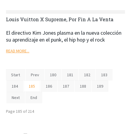
Louis Vuitton X Supreme, Por Fin A La Venta
El directivo Kim Jones plasma en la nueva colección
su aprendizaje en el punk, el hip hop y el rock
READ MORE...
Start
Prev
180
181
182
183
184
185
186
187
188
189
Next
End
Page 185 of 214