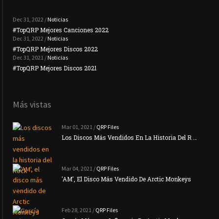
Dec 31, 2022 /
Noticias
#TopQRP Mejores Canciones 2022
#To
Dec 31, 2022 /
Noticias
#TopQRP Mejores Discos 2022
Plac
Dec 31, 2021 /
Noticias
#TopQRP Mejores Discos 2021
Inte
Más vistas
Mar 01, 2021 /
QRP Files
Los Discos Más Vendidos En La Historia Del R …
Mar 04, 2021 /
QRP Files
'AM', El Disco Más Vendido De Arctic Monkeys
Feb 28, 2021 /
QRP Files