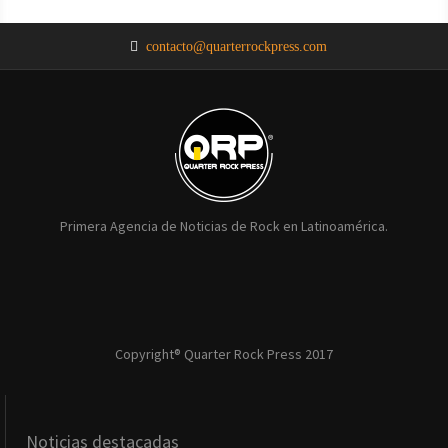
NOTICIAS
NOTICIAS
NOTICIAS
NOTICIAS
NOTICIAS
contacto@quarterrockpress.com
Primera Agencia de Noticias de Rock en Latinoamérica.
Copyright® Quarter Rock Press 2017
Noticias destacadas