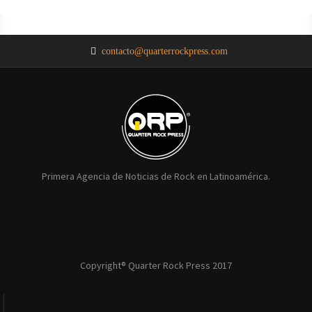
NOTICIAS
NOTICIAS
NOTICIAS
NOTICIAS
NOTICIAS
contacto@quarterrockpress.com
Primera Agencia de Noticias de Rock en Latinoamérica.
Copyright® Quarter Rock Press 2017