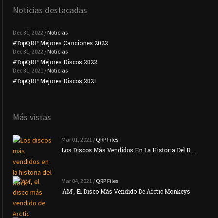
Noticias destacadas
Dec 31, 2022 /
Noticias
#TopQRP Mejores Canciones 2022
#To
Dec 31, 2022 /
Noticias
#TopQRP Mejores Discos 2022
Plac
Dec 31, 2021 /
Noticias
#TopQRP Mejores Discos 2021
Inte
Más vistas
Mar 01, 2021 /
QRP Files
Los Discos Más Vendidos En La Historia Del R …
Mar 04, 2021 /
QRP Files
'AM', El Disco Más Vendido De Arctic Monkeys