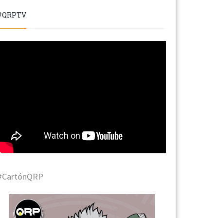
#QRPTV
#CartónQRP