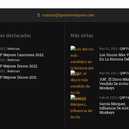
contacto@quarterrockpress.com
ias destacadas
Más vistas
2022 /
Noticias
Noticias
Mar 01, 2021 /
QRP Fi
P Mejores Canciones 2022
#TopQRP Mejores Canciones 2021
Los Discos Más V
En La Historia De
2022 /
Noticias
Noticias
P Mejores Discos 2022
Placebo Anuncian Su Nuevo Disco 'Never
Let Me …
2021 /
Noticias
Mar 04, 2021 /
QRP Fi
Noticias
 Mejores Discos 2021
'AM', El Disco Má
Interpol Anuncian Que Su Nuevo Disco
Vendido De Arctic
Llegará …
Monkeys
Feb 28, 2021 /
QRP Fi
García Márquez,
Influencia De Arct
Monkeys