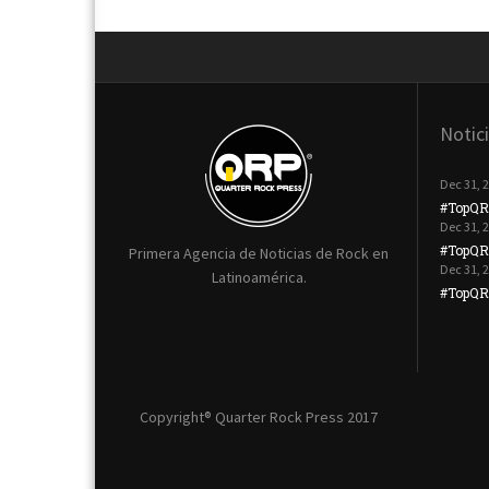
Notic
Dec 31, 
#TopQR
Dec 31, 
#TopQR
Primera Agencia de Noticias de Rock en
Dec 31, 
Latinoamérica.
#TopQRP
Copyright® Quarter Rock Press 2017