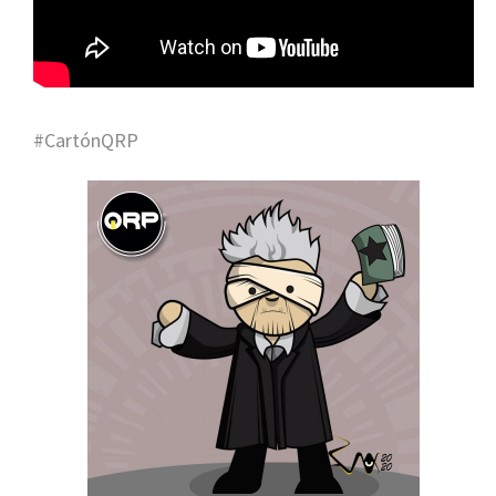
#CartónQRP