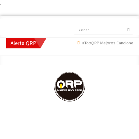
.
Buscar
Alerta QRP
#TopQRP Mejores Canciones 202