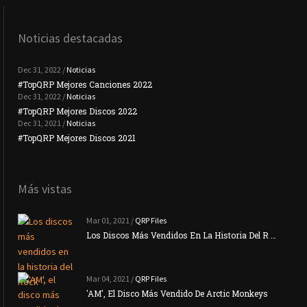
Noticias destacadas
Dec 31, 2022 /
Noticias
#TopQRP Mejores Canciones 2022
#To
Dec 31, 2022 /
Noticias
#TopQRP Mejores Discos 2022
Plac
Dec 31, 2021 /
Noticias
#TopQRP Mejores Discos 2021
Inte
Más vistas
Mar 01, 2021 /
QRP Files
Los Discos Más Vendidos En La Historia Del R …
Mar 04, 2021 /
QRP Files
'AM', El Disco Más Vendido De Arctic Monkeys