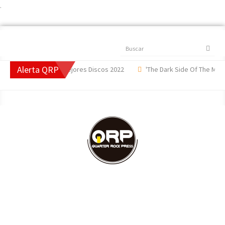
.
Buscar
Alerta QRP
#TopQRP Mejores Discos 2022
'The Dark Side Of The Moon',