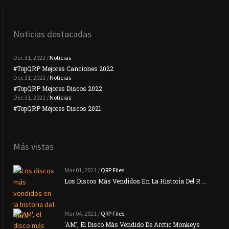
Noticias destacadas
Dec 31, 2022 /
Noticias
#TopQRP Mejores Canciones 2022
#To
Dec 31, 2022 /
Noticias
#TopQRP Mejores Discos 2022
Plac
Dec 31, 2021 /
Noticias
#TopQRP Mejores Discos 2021
Inte
Más vistas
Mar 01, 2021 /
QRP Files
Los Discos Más Vendidos En La Historia Del R …
Mar 04, 2021 /
QRP Files
'AM', El Disco Más Vendido De Arctic Monkeys