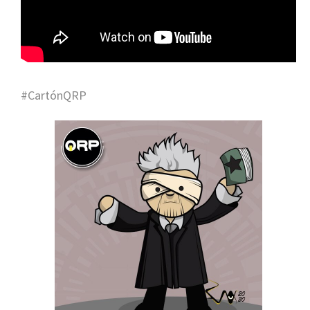
#CartónQRP