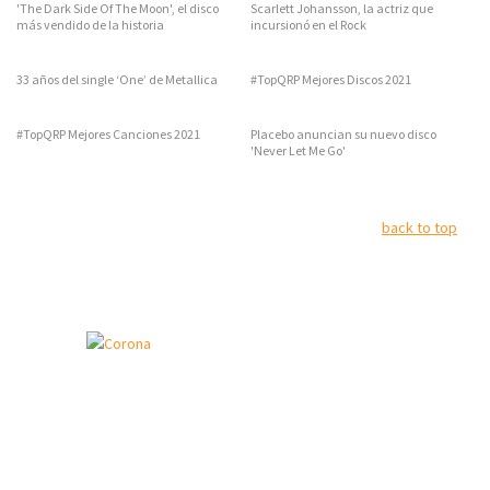
'The Dark Side Of The Moon', el disco
Scarlett Johansson, la actriz que
más vendido de la historia
incursionó en el Rock
33 años del single ‘One’ de Metallica
#TopQRP Mejores Discos 2021
#TopQRP Mejores Canciones 2021
Placebo anuncian su nuevo disco
'Never Let Me Go'
back to top