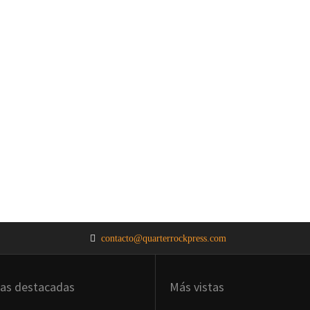
contacto@quarterrockpress.com
ias destacadas
Más vistas