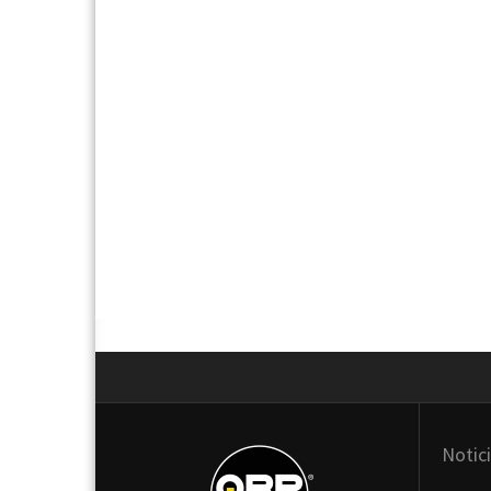
Next
Notic