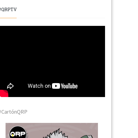
#QRPTV
#CartónQRP