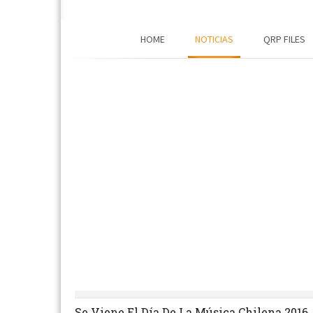
HOME
NOTICIAS
QRP FILES
Se Viene El Día De La Música Chilena 2016