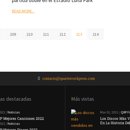
partida doble en el Estadio Luna Park
READ MORE...
209
210
211
212
213
214
contacto@quarterrockpress.com
ias destacadas
Más vistas
2022 /
Noticias
Noticias
Mar 01, 2021 /
QRP Fi
P Mejores Canciones 2022
#TopQRP Mejores Canciones 2021
Los Discos Más V
En La Historia De
2022 /
Noticias
Noticias
P Mejores Discos 2022
Placebo Anuncian Su Nuevo Disco 'Never