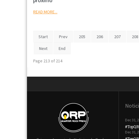
próximo
READ MORE...
Start
Prev
205
206
207
208
Next
End
Page 213 of 214
Notic
Dec 31, 
#TopQR
Dec 31, 
#TopQR