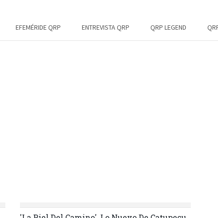
EFEMÉRIDE QRP
ENTREVISTA QRP
QRP LEGEND
QRP
'La Piel Del Camino', Lo Nuevo De Catupecu