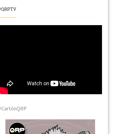
#QRPTV
#CartónQRP