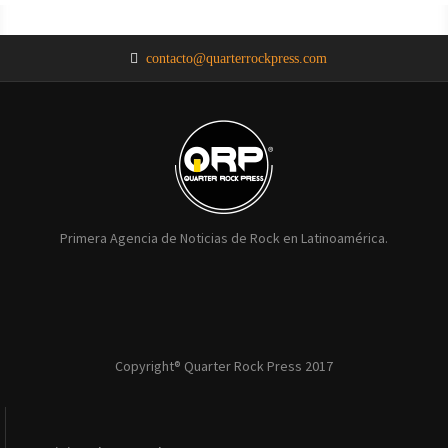
NOTICIAS
NOTICIAS
NOTICIAS
NOTICIAS
NOTICIAS
contacto@quarterrockpress.com
Primera Agencia de Noticias de Rock en Latinoamérica.
Copyright® Quarter Rock Press 2017