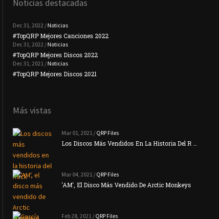
Noticias destacadas
Dec 31, 2022 /
Noticias
#TopQRP Mejores Canciones 2022
#To
Dec 31, 2022 /
Noticias
#TopQRP Mejores Discos 2022
Plac
Dec 31, 2021 /
Noticias
#TopQRP Mejores Discos 2021
Inte
Más vistas
Mar 01, 2021 /
QRP Files
Los Discos Más Vendidos En La Historia Del R …
Mar 04, 2021 /
QRP Files
'AM', El Disco Más Vendido De Arctic Monkeys
Feb 28, 2021 /
QRP Files