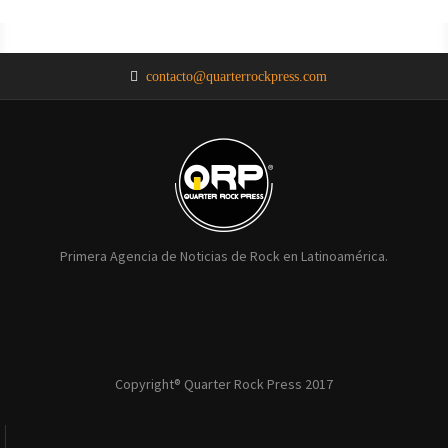
NOTICIAS
NOTICIAS
NOTICIAS
NOTICIAS
NOTICIAS
contacto@quarterrockpress.com
Primera Agencia de Noticias de Rock en Latinoamérica.
Copyright® Quarter Rock Press 2017