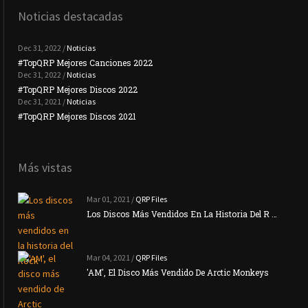
Noticias destacadas
Dec 31, 2022 /
Noticias
#TopQRP Mejores Canciones 2022
#To
Dec 31, 2022 /
Noticias
#TopQRP Mejores Discos 2022
Plac
Dec 31, 2021 /
Noticias
#TopQRP Mejores Discos 2021
Inte
Más vistas
Mar 01, 2021 /
QRP Files
Los Discos Más Vendidos En La Historia Del R …
Mar 04, 2021 /
QRP Files
'AM', El Disco Más Vendido De Arctic Monkeys