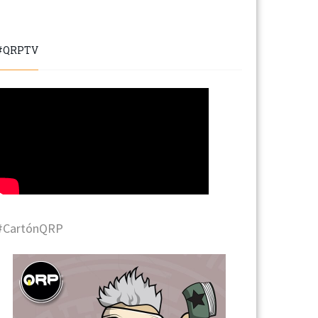
#QRPTV
#CartónQRP