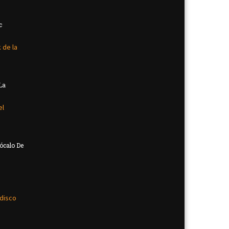
c
La
ócalo De