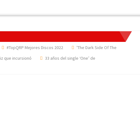
#TopQRP Mejores Discos 2022
'The Dark Side Of The
riz que incursionó
33 años del single ‘One’ de