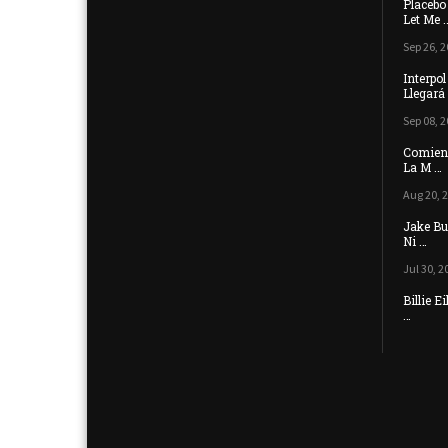
Placebo
Let Me 
Sep 26, 2
Interpo
Llegará
Sep 08, 2
Comienz
La M …
Aug 20, 
Jake Bu
Ni …
Jul 30, 2
Billie 
…