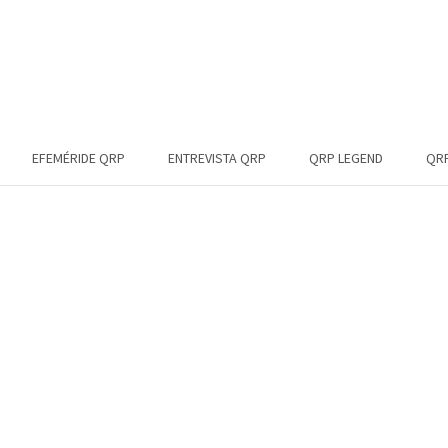
EFEMÉRIDE QRP
ENTREVISTA QRP
QRP LEGEND
QRP