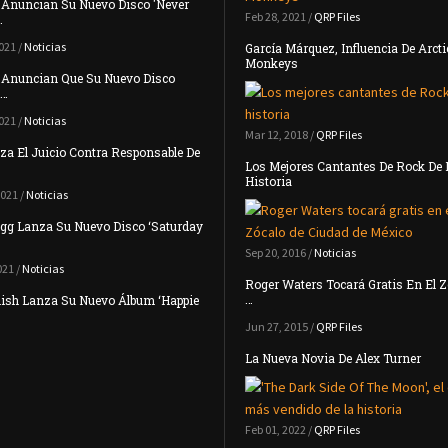
 Anuncian Su Nuevo Disco 'Never
Feb 28, 2021 /
QRP Files
…
021 /
Noticias
García Márquez, Influencia De Arcti
Monkeys
l Anuncian Que Su Nuevo Disco
 …
021 /
Noticias
Mar 12, 2018 /
QRP Files
a El Juicio Contra Responsable De
Los Mejores Cantantes De Rock De 
Historia
2021 /
Noticias
gg Lanza Su Nuevo Disco ‘Saturday
Sep 20, 2016 /
Noticias
021 /
Noticias
Roger Waters Tocará Gratis En El Z
…
Eilish Lanza Su Nuevo Álbum ‘Happie
Jun 27, 2015 /
QRP Files
La Nueva Novia De Alex Turner
Feb 01, 2022 /
QRP Files