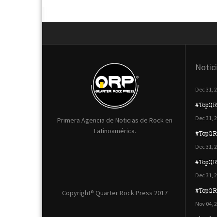
Notic
Dec 31, 
#TopQR
Dec 31, 
Primera Agencia de Noticias de Rock en
Latinoamérica.
#TopQR
Dec 31, 
#TopQRP
Dec 31, 
#TopQR
Copyright® Quarter Rock Press 2017
Nov 04, 