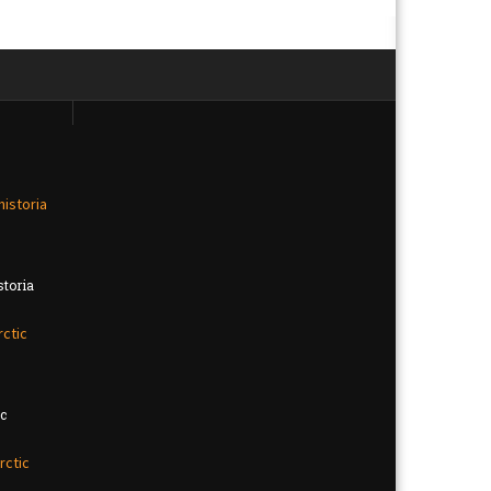
storia
ic