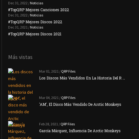
Dec 31, 2022 /
Noticias
#TopQRP Mejores Canciones 2022
#To
Dec 31, 2022 /
Noticias
#TopQRP Mejores Discos 2022
Plac
Dec 31, 2021 /
Noticias
#TopQRP Mejores Discos 2021
Inte
Más vistas
Mar 01, 2021 /
QRP Files
Los Discos Más Vendidos En La Historia Del R …
Mar 04, 2021 /
QRP Files
'AM', El Disco Más Vendido De Arctic Monkeys
Feb 28, 2021 /
QRP Files
García Márquez, Influencia De Arctic Monkeys
La N