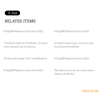
RELATED ITEMS
#TopQRP Mejores Canciones 2022
#TopQRP Mejores Discos 2022
'The Dark Side Of The Moon', el disco
Scarlett Johansson, la actriz que
más vendido de la historia
incursionó en el Rock
33 años del single ‘One’ de Metallica
#TopQRP Mejores Discos 2021
#TopQRP Mejores Canciones 2021
Placebo anuncian su nuevo disco
'Never Let Me Go'
back to top