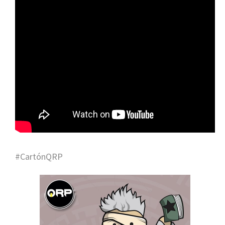
#CartónQRP