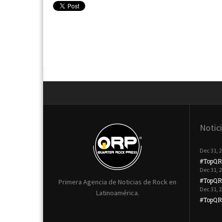
Notic
Dec 31, 
#TopQR
Dec 31, 
#TopQR
Primera Agencia de Noticias de Rock en
Dec 31, 
Latinoamérica.
#TopQRP