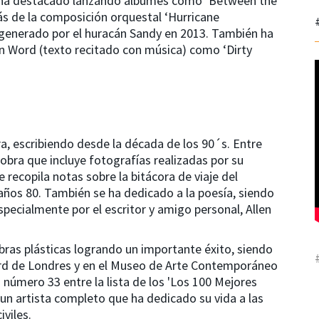
se ha destacado lanzando álbumes como ‘Between the
ás de la composición orquestal ‘Hurricane
o generado por el huracán Sandy en 2013. También ha
n Word (texto recitado con música) como ‘Dirty
a, escribiendo desde la década de los 90´s. Entre
obra que incluye fotografías realizadas por su
 recopila notas sobre la bitácora de viaje del
s años 80. También se ha dedicado a la poesía, siendo
specialmente por el escritor y amigo personal, Allen
obras plásticas logrando un importante éxito, siendo
ard de Londres y en el Museo de Arte Contemporáneo
 número 33 entre la lista de los 'Los 100 Mejores
 un artista completo que ha dedicado su vida a las
iviles.