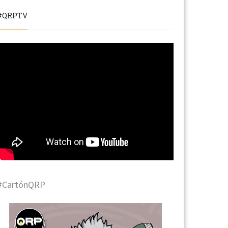
#QRPTV
#CartónQRP