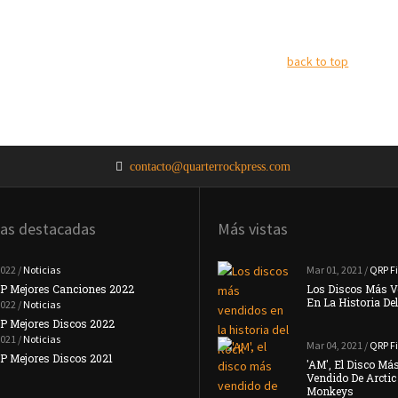
back to top
contacto@quarterrockpress.com
ias destacadas
Más vistas
2022 /
Noticias
Noticias
Mar 01, 2021 /
QRP Fi
P Mejores Canciones 2022
#TopQRP Mejores Canciones 2021
Los Discos Más V
En La Historia De
2022 /
Noticias
Noticias
P Mejores Discos 2022
Placebo Anuncian Su Nuevo Disco 'Never
Let Me …
2021 /
Noticias
Mar 04, 2021 /
QRP Fi
Noticias
 Mejores Discos 2021
'AM', El Disco Má
Interpol Anuncian Que Su Nuevo Disco
Vendido De Arctic
Llegará …
Monkeys