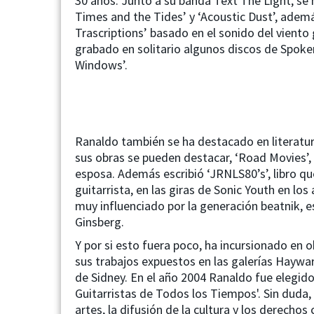
30 años. Junto a su banda Text The Light, 
Times and the Tides’ y ‘Acoustic Dust’, adem
Trascriptions’ basado en el sonido del vient
grabado en solitario algunos discos de Spoke
Windows’.
Ranaldo también se ha destacado en literatur
sus obras se pueden destacar, ‘Road Movies’, 
esposa. Además escribió ‘JRNLS80’s’, libro que
guitarrista, en las giras de Sonic Youth en lo
muy influenciado por la generación beatnik, e
Ginsberg.
Y por si esto fuera poco, ha incursionado en 
sus trabajos expuestos en las galerías Hayw
de Sidney. En el año 2004 Ranaldo fue elegido
Guitarristas de Todos los Tiempos'. Sin duda,
artes, la difusión de la cultura y los derechos c