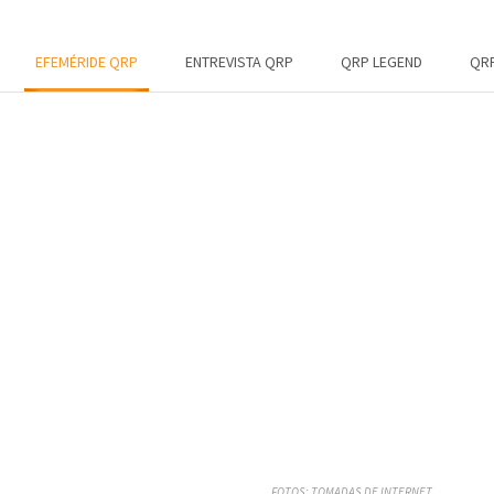
EFEMÉRIDE QRP
ENTREVISTA QRP
QRP LEGEND
QRP
FOTOS: TOMADAS DE INTERNET