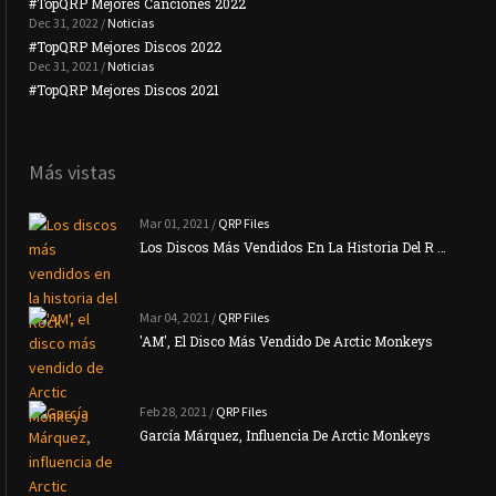
#TopQRP Mejores Canciones 2022
#To
Dec 31, 2022 /
Noticias
#TopQRP Mejores Discos 2022
Plac
Dec 31, 2021 /
Noticias
#TopQRP Mejores Discos 2021
Inte
Más vistas
Mar 01, 2021 /
QRP Files
Los Discos Más Vendidos En La Historia Del R …
Mar 04, 2021 /
QRP Files
'AM', El Disco Más Vendido De Arctic Monkeys
Feb 28, 2021 /
QRP Files
García Márquez, Influencia De Arctic Monkeys
La N