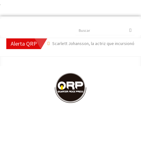
.
Buscar
Alerta QRP
Side Of The Moon',
Scarlett Johansson, la actriz que incursionó