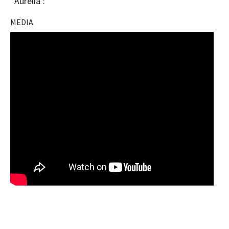
‘Aurelia’:
MEDIA