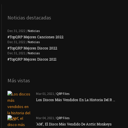
Noticias destacadas
Dec 31, 2022 /
Noticias
#TopQRP Mejores Canciones 2022
#To
Dec 31, 2022 /
Noticias
#TopQRP Mejores Discos 2022
Plac
Dec 31, 2021 /
Noticias
#TopQRP Mejores Discos 2021
Inte
Más vistas
Mar 01, 2021 /
QRP Files
Los Discos Más Vendidos En La Historia Del R …
Mar 04, 2021 /
QRP Files
'AM', El Disco Más Vendido De Arctic Monkeys