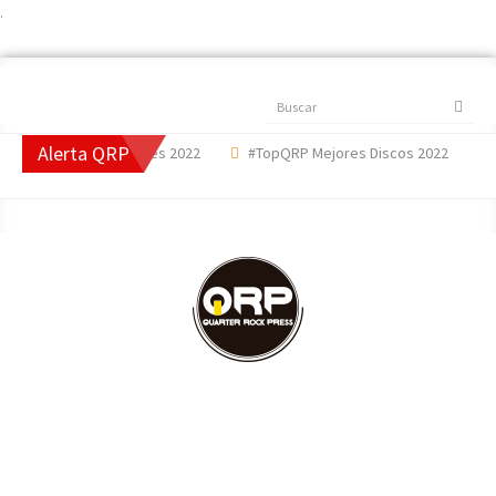
.
Buscar
Alerta QRP
 Mejores Canciones 2022
#TopQRP Mejores Discos 2022
'The