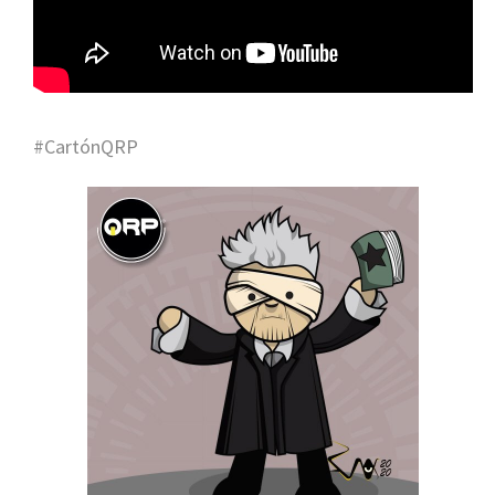
#CartónQRP