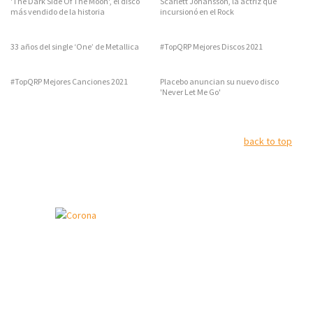
'The Dark Side Of The Moon', el disco
Scarlett Johansson, la actriz que
más vendido de la historia
incursionó en el Rock
33 años del single ‘One’ de Metallica
#TopQRP Mejores Discos 2021
#TopQRP Mejores Canciones 2021
Placebo anuncian su nuevo disco
'Never Let Me Go'
back to top