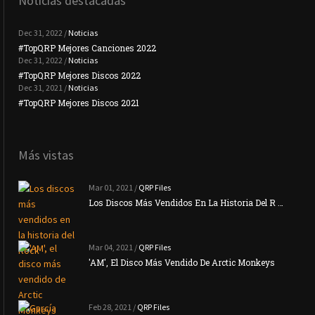
Noticias destacadas
Dec 31, 2022 /
Noticias
#TopQRP Mejores Canciones 2022
#To
Dec 31, 2022 /
Noticias
#TopQRP Mejores Discos 2022
Plac
Dec 31, 2021 /
Noticias
#TopQRP Mejores Discos 2021
Inte
Más vistas
Mar 01, 2021 /
QRP Files
Los Discos Más Vendidos En La Historia Del R …
Mar 04, 2021 /
QRP Files
'AM', El Disco Más Vendido De Arctic Monkeys
Feb 28, 2021 /
QRP Files