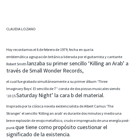
CLAUDIA LOZANO
Hoy recordamos el 6 de febrero de 1979, fecha en que la
emblemática
agrupación británica liderada por el guitarrista y cantante
lanzaba su primer sencillo ‘Killing an Arab’ a
Robert Smith
través de Small Wonder Records,
el cual fue grabado simultáneamente a su primer álbum ‘Three
Imaginary
Boys’. El sencillo de 7’’ consta de dos piezas musicales siendo
Saturday Night’ la cara b del material.
’10:15
Inspirado por la clásica novela existencialista de Albert Camus ‘The
Stranger’
el sencillo ‘Killing an arab’ es durante dos minutos y medio una
breve
explosión de enojo metafísico, crudo e impregnado de una energía post-
que tiene como propósito cuestionar el
punk
significado de la existencia.