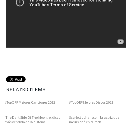
RELATED ITEMS
#TopQRP Mejores Canciones 2022
#TopQRP Mejores Discos 2022
'The Dark Side Of The Moon', el disco
Scarlett Johansson, la actriz que
más vendido de la historia
incursionó en el Rock