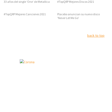
33 años del single ‘One’ de Metallica
#TopQRP Mejores Discos 2021
#TopQRP Mejores Canciones 2021
Placebo anuncian su nuevo disco
'Never Let Me Go'
back to top