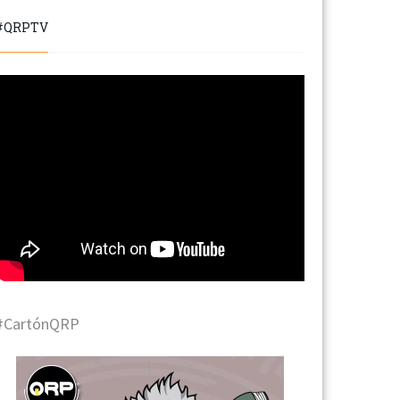
#QRPTV
#CartónQRP