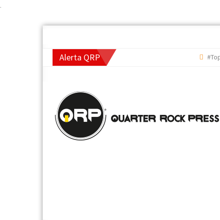
.
Alerta QRP
#TopQRP Me