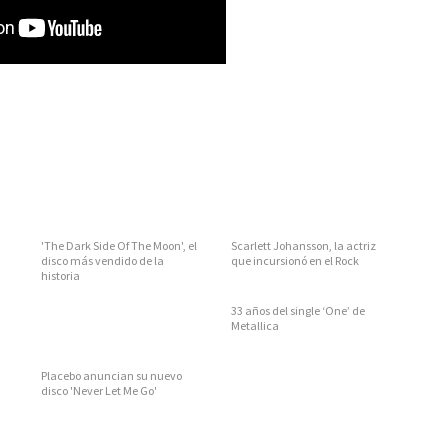
'The Dark Side Of The Moon', el
Scarlett Johansson, la actriz
disco más vendido de la
que incursionó en el Rock
historia
33 años del single ‘One’ de
Metallica
Placebo anuncian su nuevo
disco 'Never Let Me Go'