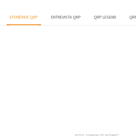
EFEMÉRIDE QRP
ENTREVISTA QRP
QRP LEGEND
QRP
FOTOS: TOMADAS DE INTERNET