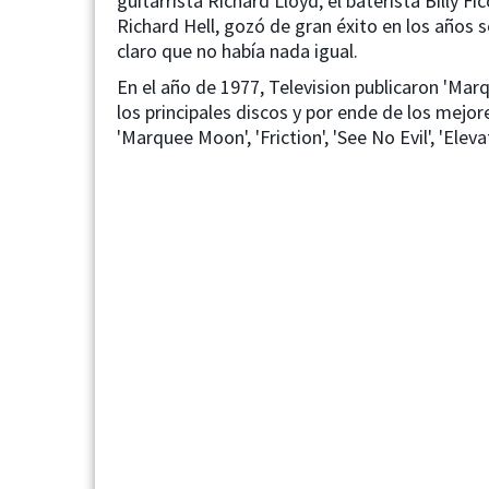
guitarrista Richard Lloyd, el baterista Billy Fic
Richard Hell, gozó de gran éxito en los años s
claro que no había nada igual.
En el año de 1977, Television publicaron 'Ma
los principales discos y por ende de los me
'Marquee Moon', 'Friction', 'See No Evil', 'Elevat