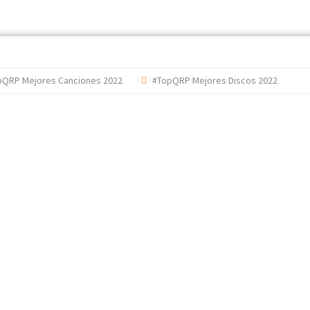
jores Canciones 2022
#TopQRP Mejores Discos 2022
'The Dar