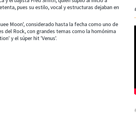
ca y el bajista Fred Smith, quien suplió al inicio a
etenta, pues su estilo, vocal y estructuras dejaban en
rquee Moon', considerado hasta la fecha como uno de
jores del Rock, con grandes temas como la homónima
ion' y el súper hit 'Venus'.