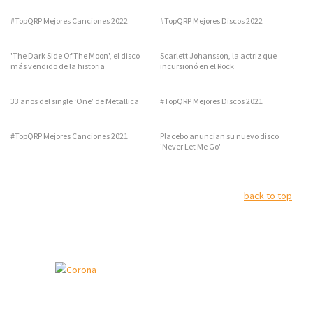
#TopQRP Mejores Canciones 2022
#TopQRP Mejores Discos 2022
'The Dark Side Of The Moon', el disco
Scarlett Johansson, la actriz que
más vendido de la historia
incursionó en el Rock
33 años del single ‘One’ de Metallica
#TopQRP Mejores Discos 2021
#TopQRP Mejores Canciones 2021
Placebo anuncian su nuevo disco
'Never Let Me Go'
back to top