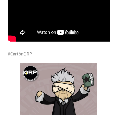
#CartónQRP