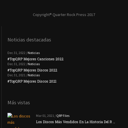
Copyright® Quarter Rock Press 2017
Noticias destacadas
Dec 31, 2022 /
Noticias
#TopQRP Mejores Canciones 2022
#To
Dec 31, 2022 /
Noticias
#TopQRP Mejores Discos 2022
Plac
Dec 31, 2021 /
Noticias
#TopQRP Mejores Discos 2021
Inte
Más vistas
Mar 01, 2021 /
QRP Files
Los Discos Más Vendidos En La Historia Del R …