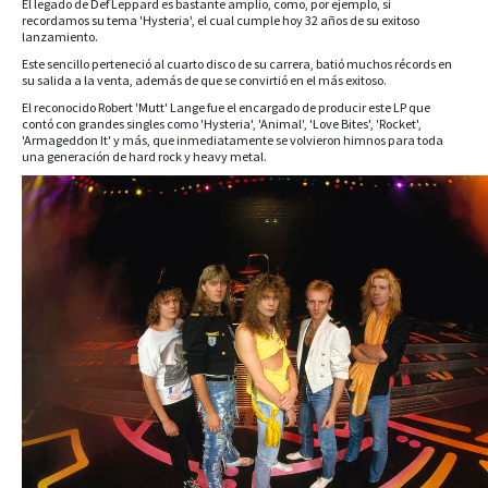
El legado de Def Leppard es bastante amplio, como, por ejemplo, si
recordamos su tema 'Hysteria', el cual cumple hoy 32 años de su exitoso
lanzamiento.
Este sencillo perteneció al cuarto disco de su carrera, batió muchos récords en
su salida a la venta, además de que se convirtió en el más exitoso.
El reconocido Robert 'Mutt' Lange fue el encargado de producir este LP que
contó con grandes singles como 'Hysteria', 'Animal', 'Love Bites', 'Rocket',
'Armageddon It' y más, que inmediatamente se volvieron himnos para toda
una generación de hard rock y heavy metal.