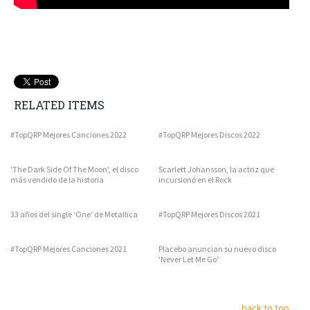
RELATED ITEMS
#TopQRP Mejores Canciones 2022
#TopQRP Mejores Discos 2022
'The Dark Side Of The Moon', el disco
Scarlett Johansson, la actriz que
más vendido de la historia
incursionó en el Rock
33 años del single ‘One’ de Metallica
#TopQRP Mejores Discos 2021
#TopQRP Mejores Canciones 2021
Placebo anuncian su nuevo disco
'Never Let Me Go'
back to top