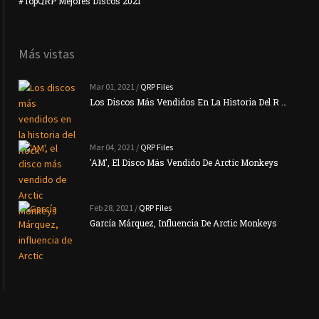
#TopQRP Mejores Discos 2021
Inte
Más vistas
Mar 01, 2021 /
QRP Files
Los Discos Más Vendidos En La Historia Del R …
Mar 04, 2021 /
QRP Files
'AM', El Disco Más Vendido De Arctic Monkeys
Feb 28, 2021 /
QRP Files
García Márquez, Influencia De Arctic Monkeys
La N