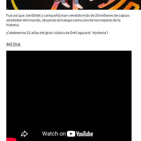
Fue así que Joe Elliott y compañía han vendido más de 20 millones de copias
alrededor del mundo, situando el trabajo como uno de los mejores de la
historia.
¡Celebremos 32 años del gran clásico de Def Leppard: 'Hysteria'!
MEDIA