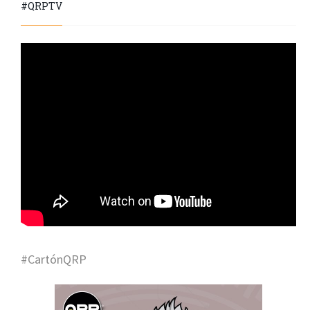
#QRPTV
#CartónQRP