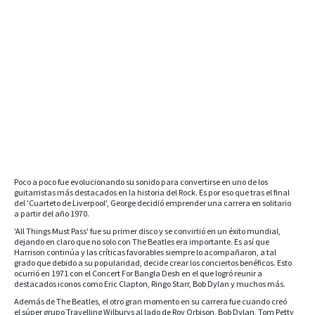
Poco a poco fue evolucionando su sonido para convertirse en uno de los
guitarristas más destacados en la historia del Rock. Es por eso que tras el final
del 'Cuarteto de Liverpool', George decidió emprender una carrera en solitario
a partir del año 1970.
'All Things Must Pass' fue su primer disco y se convirtió en un éxito mundial,
dejando en claro que no solo con The Beatles era importante. Es así que
Harrison continúa y las críticas favorables siempre lo acompañaron, a tal
grado que debido a su popularidad, decide crear los conciertos benéficos. Esto
ocurrió en 1971 con el Concert For Bangla Desh en el que logró reunir a
destacados iconos como Eric Clapton, Ringo Starr, Bob Dylan y muchos más.
Además de The Beatles, el otro gran momento en su carrera fue cuando creó
el súper grupo Travelling Wilburys al lado de Roy Orbison, Bob Dylan, Tom Petty