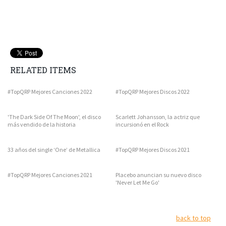
RELATED ITEMS
#TopQRP Mejores Canciones 2022
#TopQRP Mejores Discos 2022
'The Dark Side Of The Moon', el disco
Scarlett Johansson, la actriz que
más vendido de la historia
incursionó en el Rock
33 años del single ‘One’ de Metallica
#TopQRP Mejores Discos 2021
#TopQRP Mejores Canciones 2021
Placebo anuncian su nuevo disco
'Never Let Me Go'
back to top