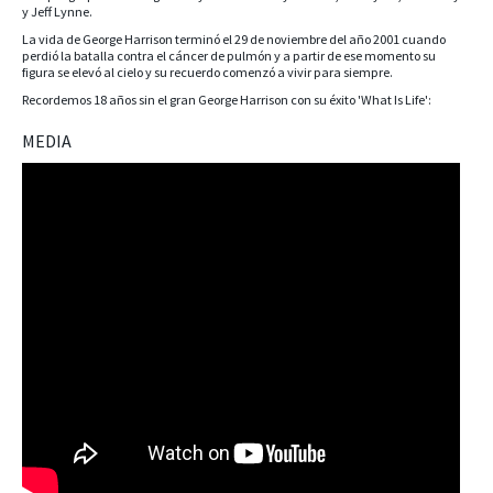
y Jeff Lynne.
La vida de George Harrison terminó el 29 de noviembre del año 2001 cuando
perdió la batalla contra el cáncer de pulmón y a partir de ese momento su
figura se elevó al cielo y su recuerdo comenzó a vivir para siempre.
Recordemos 18 años sin el gran George Harrison con su éxito 'What Is Life':
MEDIA