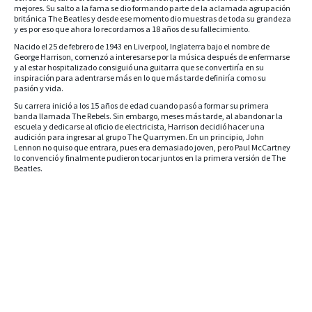
mejores. Su salto a la fama se dio formando parte de la aclamada agrupación
británica The Beatles y desde ese momento dio muestras de toda su grandeza
y es por eso que ahora lo recordamos a 18 años de su fallecimiento.
Nacido el 25 de febrero de 1943 en Liverpool, Inglaterra bajo el nombre de
George Harrison, comenzó a interesarse por la música después de enfermarse
y al estar hospitalizado consiguió una guitarra que se convertiría en su
inspiración para adentrarse más en lo que más tarde definiría como su
pasión y vida.
Su carrera inició a los 15 años de edad cuando pasó a formar su primera
banda llamada The Rebels. Sin embargo, meses más tarde, al abandonar la
escuela y dedicarse al oficio de electricista, Harrison decidió hacer una
audición para ingresar al grupo The Quarrymen. En un principio, John
Lennon no quiso que entrara, pues era demasiado joven, pero Paul McCartney
lo convenció y finalmente pudieron tocar juntos en la primera versión de The
Beatles.