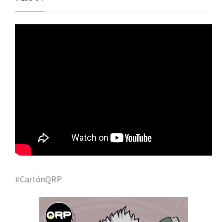
#CartónQRP