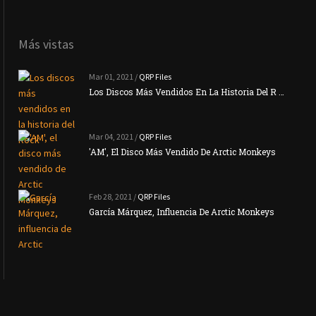
Más vistas
Mar 01, 2021 /
QRP Files
Los Discos Más Vendidos En La Historia Del R …
Mar 04, 2021 /
QRP Files
'AM', El Disco Más Vendido De Arctic Monkeys
Feb 28, 2021 /
QRP Files
García Márquez, Influencia De Arctic Monkeys
La N