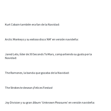
Kurt Cobain tambièn era fan de la Navidad:
Arctic Monkeys y su exitoso disco 'AM' en versión navideña:
Jared Leto, líder de 30 Seconds To Mars, compartiendo su gusto por la
Navidad:
The Ramones, la banda que gozaba de la Navidad:
The Strokes te desean ¡Felices Fiestas!
Joy Division y su gran álbum 'Unknown Pleasures' en versión navideña: