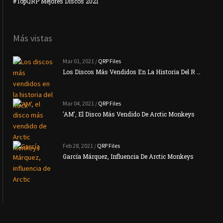
#TopQRP Mejores Discos 2021
Inte
Más vistas
Mar 01, 2021 /
QRP Files
Los Discos Más Vendidos En La Historia Del R …
Mar 04, 2021 /
QRP Files
'AM', El Disco Más Vendido De Arctic Monkeys
Feb 28, 2021 /
QRP Files
García Márquez, Influencia De Arctic Monkeys
La N