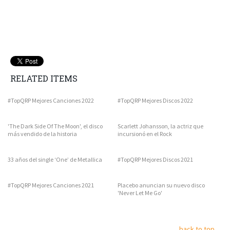
RELATED ITEMS
#TopQRP Mejores Canciones 2022
#TopQRP Mejores Discos 2022
'The Dark Side Of The Moon', el disco
Scarlett Johansson, la actriz que
más vendido de la historia
incursionó en el Rock
33 años del single ‘One’ de Metallica
#TopQRP Mejores Discos 2021
#TopQRP Mejores Canciones 2021
Placebo anuncian su nuevo disco
'Never Let Me Go'
back to top