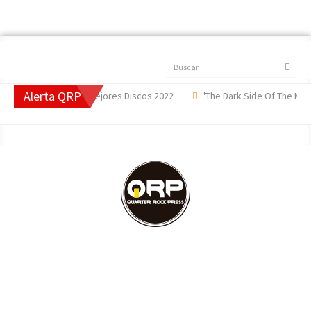
.
Buscar
Alerta QRP
22
#TopQRP Mejores Discos 2022
'The Dark Side Of The Moon',