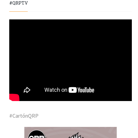
#QRPTV
#CartónQRP