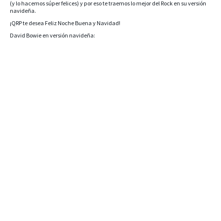
(y lo hacemos súper felices) y por eso te traemos lo mejor del Rock en su versión
navideña.
¡QRP te desea Feliz Noche Buena y Navidad!
David Bowie en versión navideña: