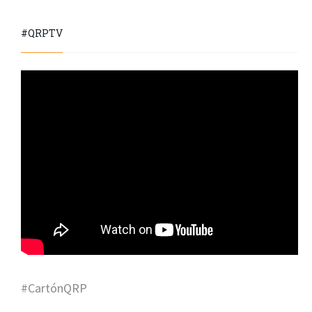
#QRPTV
#CartónQRP