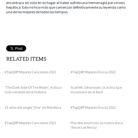
encontrara sin vida en su hogar al haber sufrido una hemorragia por cirrosis
hepática. Esto no hizo más que comenzar definitivamente su leyenda como
uno de los mejores de todos los tiempos.
RELATED ITEMS
#TopQRP Mejores Canciones 2022
#TopQRP Mejores Discos 2022
'The Dark Side Of The Moon', el disco
Scarlett Johansson, la actriz que
más vendido de la historia
incursionó en el Rock
33 años del single ‘One’ de Metallica
#TopQRP Mejores Discos 2021
#TopQRP Mejores Canciones 2021
Placebo anuncian su nuevo disco
'Never Let Me Go'