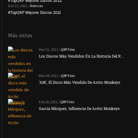
#TopQRP Mejores Discos 2022
Plac
Dec 31, 2021 /
Noticias
#TopQRP Mejores Discos 2021
Inte
Más vistas
Mar 01, 2021 /
QRP Files
Los Discos Más Vendidos En La Historia Del R …
Mar 04, 2021 /
QRP Files
'AM', El Disco Más Vendido De Arctic Monkeys
Feb 28, 2021 /
QRP Files
García Márquez, Influencia De Arctic Monkeys
La N