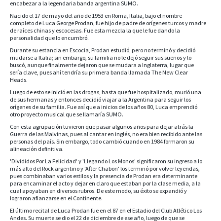
encabezar a la legendaria banda argentina SUMO.
Nacido el 17 de mayo del año de 1953 en Roma, Italia, bajo el nombre
completo de Luca George Prodan, fue hijo de padre de orígenes turcos y madre
de raíces chinas y escocesas. Fue esta mezcla la que le fue dando la
personalidad que lo encumbró.
Durante su estancia en Escocia, Prodan estudió, pero no terminó y decidió
mudarse a Italia; sin embargo, su familia no le dejó seguir sus sueños y lo
buscó, aunque finalmente dejaron que se mudara a Inglaterra, lugar que
sería clave, pues ahí tendría su primera banda llamada The New Clear
Heads.
Luego de esto se inició en las drogas, hasta que fue hospitalizado, murió una
de sus hermanas y entonces decidió viajar a la Argentina para seguir los
orígenes de su familia. Fue así que a inicios de los años 80, Luca emprendió
otro proyecto musical que se llamaría SUMO.
Con esta agrupación tuvieron que pasar algunos años para dejar atrás la
Guerra de las Malvinas, pues al cantar en inglés, no era bien recibido ante las
personas del país. Sin embargo, todo cambió cuando en 1984 formaron su
alineación definitiva.
'Divididos Por La Felicidad' y 'Llegando Los Monos' significaron su ingreso a lo
más alto del Rock argentino y 'After Chabon' los terminó por volver leyendas,
pues combinaban varios estilos y la presencia de Prodan era determinante
para encaminar el acto y dejar en claro que estaban por la clase media, a la
cual apoyaban en diversos rubros. De este modo, su éxito se expandió y
lograron afianzarse en el Continente.
El último recital de Luca Prodan fue en el 87 en el Estadio del Club Atlético Los
Andes. Su muerte se dio el 22 de diciembre de ese año, luego de que se