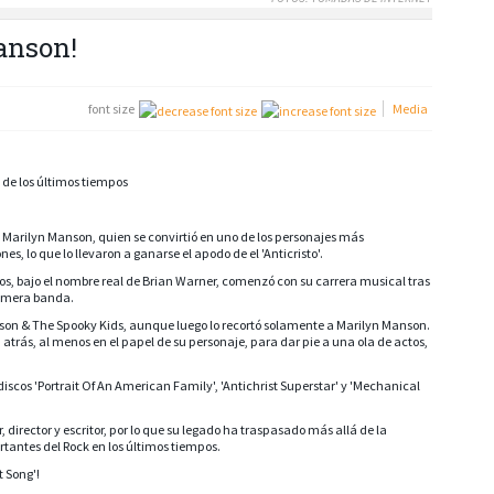
anson!
font size
Media
 de los últimos tiempos
e Marilyn Manson, quien se convirtió en uno de los personajes más
s, lo que lo llevaron a ganarse el apodo de el 'Anticristo'.
os, bajo el nombre real de Brian Warner, comenzó con su carrera musical tras
primera banda.
nson & The Spooky Kids, aunque luego lo recortó solamente a Marilyn Manson.
ás, al menos en el papel de su personaje, para dar pie a una ola de actos,
iscos 'Portrait Of An American Family', 'Antichrist Superstar' y 'Mechanical
, director y escritor, por lo que su legado ha traspasado más allá de la
rtantes del Rock en los últimos tiempos.
 Song'!