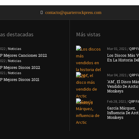
contacto@quarterrockpress.com
ias destacadas
Más vistas
2022 /
Noticias
Noticias
Mar 01, 2021 /
QRP Fi
P Mejores Canciones 2022
#TopQRP Mejores Canciones 2021
Los Discos Más V
En La Historia De
2022 /
Noticias
Noticias
P Mejores Discos 2022
Placebo Anuncian Su Nuevo Disco 'Never
Let Me …
2021 /
Noticias
Mar 04, 2021 /
QRP Fi
Noticias
 Mejores Discos 2021
'AM', El Disco Má
Interpol Anuncian Que Su Nuevo Disco
Vendido De Arctic
Llegará …
Monkeys
Feb 28, 2021 /
QRP Fi
García Márquez,
Influencia De Arct
Monkeys