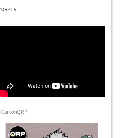
#QRPTV
#CartónQRP