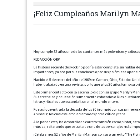
¡Feliz Cumpleaños Marilyn M
Hoy cumple 52 años uno de los cantantes más polémicos y exitosos
REDACCIÓN QRP
La historia reciente del Rock no podría estar completa sin hablar d
importantes, ya sea por sus canciones o por sus polémicas aparicione
Nacido el 5 de enero del año de 1969 en Canton, Ohio, Estados Unid
haber trabajado en una revista, por lo que a los 20 años formó su 
Este primer contacto con la escena lo dio con su grupo Marilyn Ma
Sus creencias y educación sumamente enfocados a Dios quedaron atr
letras y rituales que escandalizaron al mundo entero.
Fue así que entrada la década de los 90 irrumpió con sus primeros d
Animals', los cuales fueron aclamados por la crítica y fans.
A la par de esto, ha desarrollado carrera también como pintor, actor
música, reiterando que se trata de uno de los personajes más impo
¡Celebramos 52 años de Marilyn Manson con su gran éxito 'The Fight