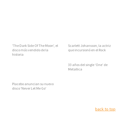
'The Dark Side Of The Moon', el
Scarlett Johansson, la actriz
disco más vendido de la
que incursionó en el Rock
historia
33 años del single ‘One’ de
Metallica
Placebo anuncian su nuevo
disco 'Never Let Me Go'
back to top