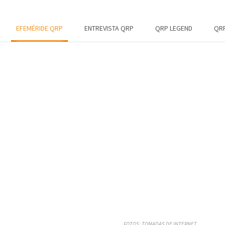
EFEMÉRIDE QRP
ENTREVISTA QRP
QRP LEGEND
QRP
FOTOS: TOMADAS DE INTERNET