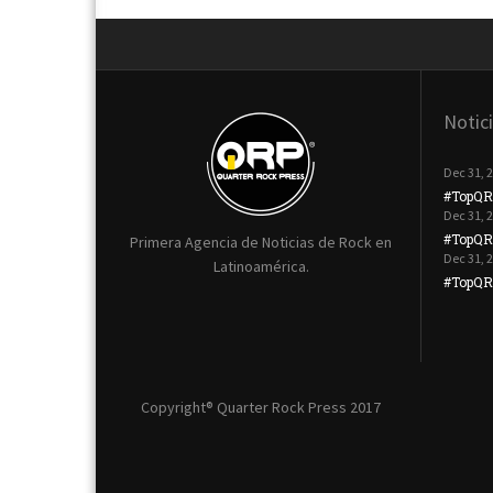
Notic
Dec 31, 
#TopQR
Dec 31, 
#TopQR
Primera Agencia de Noticias de Rock en
Dec 31, 
Latinoamérica.
#TopQRP
Copyright® Quarter Rock Press 2017