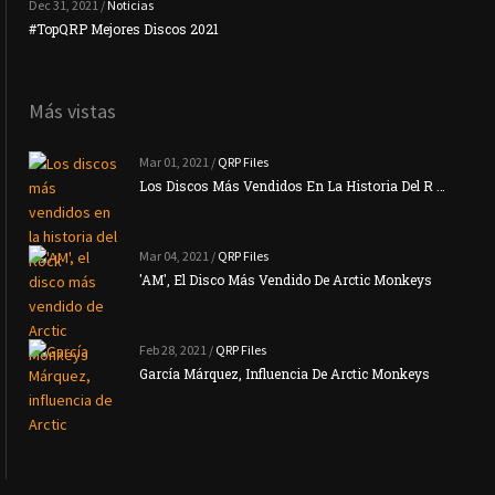
Dec 31, 2021 /
Noticias
#TopQRP Mejores Discos 2021
Inte
Más vistas
Mar 01, 2021 /
QRP Files
Los Discos Más Vendidos En La Historia Del R …
Mar 04, 2021 /
QRP Files
'AM', El Disco Más Vendido De Arctic Monkeys
Feb 28, 2021 /
QRP Files
García Márquez, Influencia De Arctic Monkeys
La N