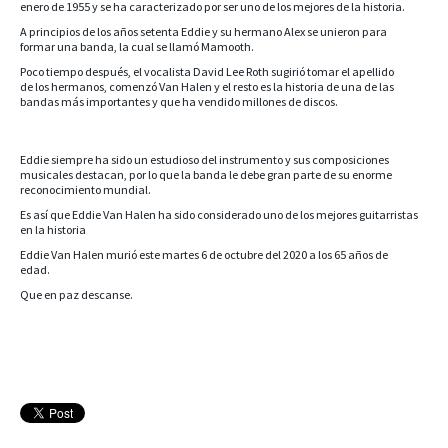
enero de 1955 y se ha caracterizado por ser uno de los mejores de la historia.
A principios de los años setenta Eddie y su hermano Alex se unieron para
formar una banda, la cual se llamó Mamooth.
Poco tiempo después, el vocalista David Lee Roth sugirió tomar el apellido
de los hermanos, comenzó Van Halen y el resto es la historia de una de las
bandas más importantes y que ha vendido millones de discos.
Eddie siempre ha sido un estudioso del instrumento y sus composiciones
musicales destacan, por lo que la banda le debe gran parte de su enorme
reconocimiento mundial.
Es así que Eddie Van Halen ha sido considerado uno de los mejores guitarristas
en la historia
Eddie Van Halen murió este martes 6 de octubre del 2020 a los 65 años de
edad.
Que en paz descanse.