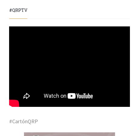
#QRPTV
#CartónQRP