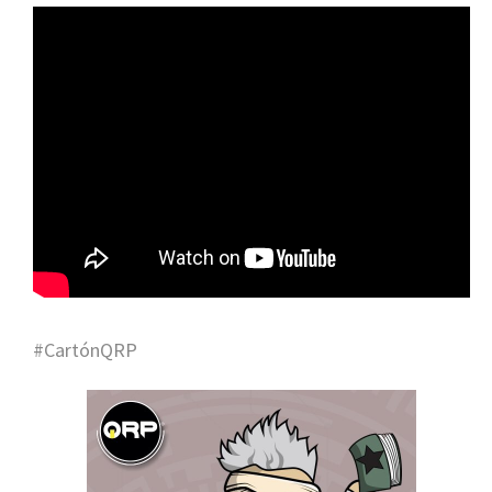
#CartónQRP