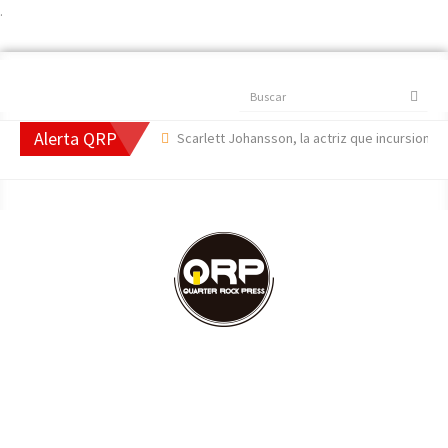
.
Buscar
Alerta QRP
k Side Of The Moon',
Scarlett Johansson, la actriz que incursionó