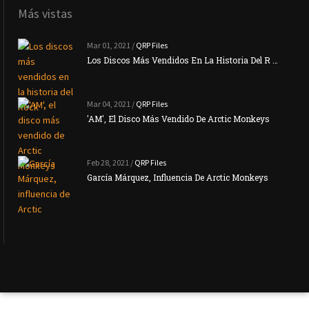
Más vistas
Mar 01, 2021 /
QRP Files
Los Discos Más Vendidos En La Historia Del R …
Mar 04, 2021 /
QRP Files
'AM', El Disco Más Vendido De Arctic Monkeys
Feb 28, 2021 /
QRP Files
García Márquez, Influencia De Arctic Monkeys
La N