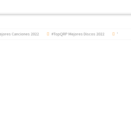
s Canciones 2022
#TopQRP Mejores Discos 2022
'The Dark Si