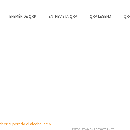
EFEMÉRIDE QRP
ENTREVISTA QRP
QRP LEGEND
QRP
FOTOS: TOMADAS DE INTERNET