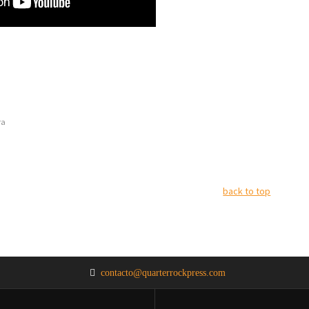
ra
back to top
contacto@quarterrockpress.com