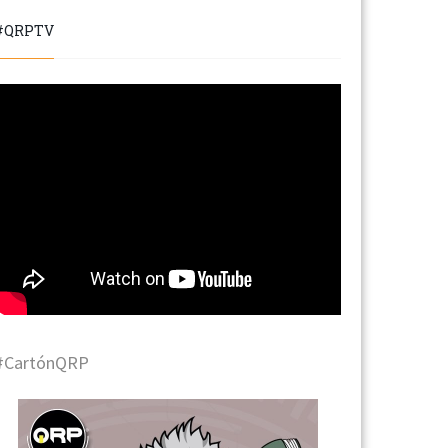
#QRPTV
#CartónQRP