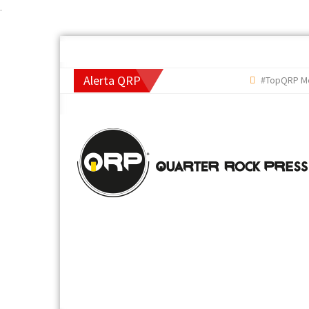
.
Alerta QRP
#TopQRP Mejore