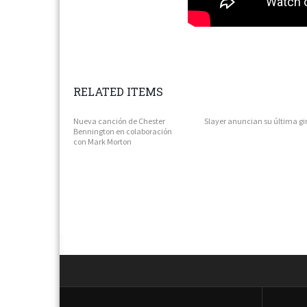
RELATED ITEMS
Nueva canción de Chester
Slayer anuncian su última gi
Bennington en colaboración
con Mark Morton
Next