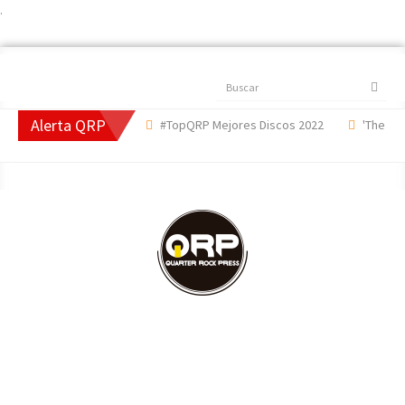
.
Buscar
Alerta QRP
res Canciones 2022
#TopQRP Mejores Discos 2022
'The Dark 