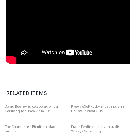
RELATED ITEMS
David Bowie y su colaboración con
Kygo y A$AP Rocky encabezarán el
Gorillaz que nunca vio la luz
Hellow Festival 2019
The Chamanas - Biculturalidad
Franz Ferdinand lanzan su disco
musical
'Always Ascending'