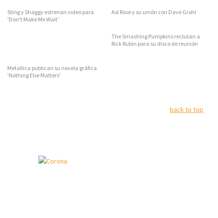
Sting y Shaggy estrenan video para
Axl Rose y su unión con Dave Grohl
'Don't Make Me Wait'
The Smashing Pumpkins reclutan a
Rick Rubin para su disco de reunión
Metallica publican su novela gráfica
'Nothing Else Matters'
back to top