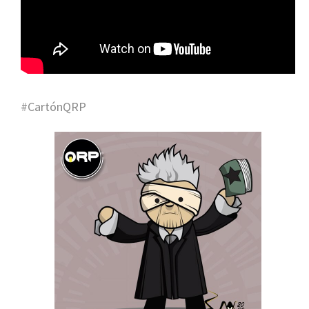
#CartónQRP