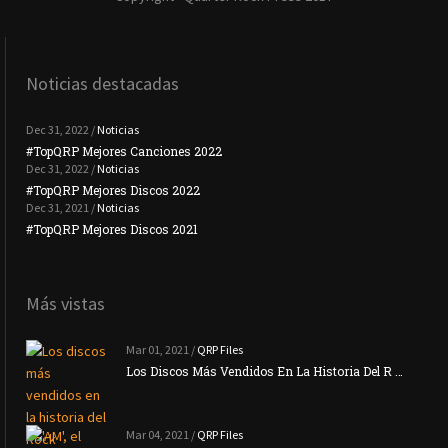
Noticias destacadas
Dec 31, 2022 /
Noticias
#TopQRP Mejores Canciones 2022
#To
Dec 31, 2022 /
Noticias
#TopQRP Mejores Discos 2022
Plac
Dec 31, 2021 /
Noticias
#TopQRP Mejores Discos 2021
Inte
Más vistas
Mar 01, 2021 /
QRP Files
Los Discos Más Vendidos En La Historia Del R …
Mar 04, 2021 /
QRP Files