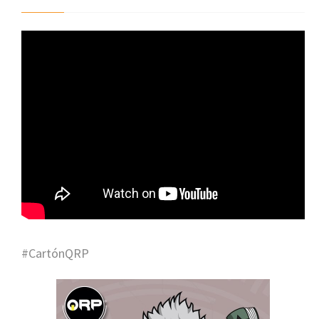
#CartónQRP