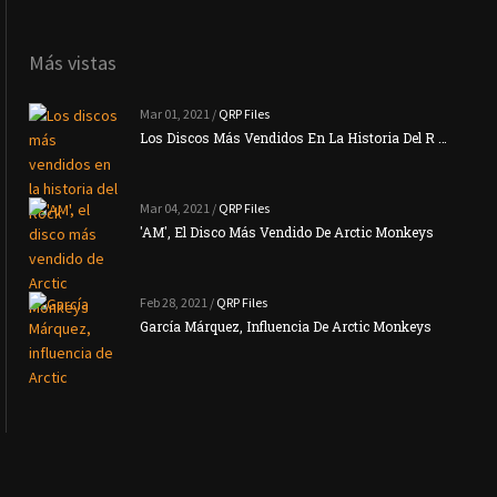
Más vistas
Mar 01, 2021 /
QRP Files
Los Discos Más Vendidos En La Historia Del R …
Mar 04, 2021 /
QRP Files
'AM', El Disco Más Vendido De Arctic Monkeys
Feb 28, 2021 /
QRP Files
García Márquez, Influencia De Arctic Monkeys
La N