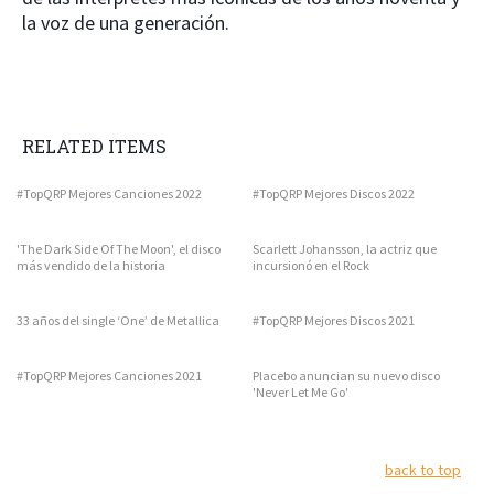
la voz de una generación.
RELATED ITEMS
#TopQRP Mejores Canciones 2022
#TopQRP Mejores Discos 2022
'The Dark Side Of The Moon', el disco
Scarlett Johansson, la actriz que
más vendido de la historia
incursionó en el Rock
33 años del single ‘One’ de Metallica
#TopQRP Mejores Discos 2021
#TopQRP Mejores Canciones 2021
Placebo anuncian su nuevo disco
'Never Let Me Go'
back to top