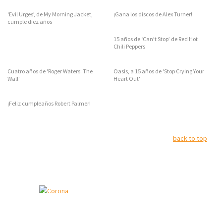
‘Evil Urges’, de My Morning Jacket,
¡Gana los discos de Alex Turner!
cumple diez años
15 años de ‘Can’t Stop’ de Red Hot
Chili Peppers
Cuatro años de 'Roger Waters: The
Oasis, a 15 años de 'Stop Crying Your
Wall'
Heart Out'
¡Feliz cumpleaños Robert Palmer!
back to top