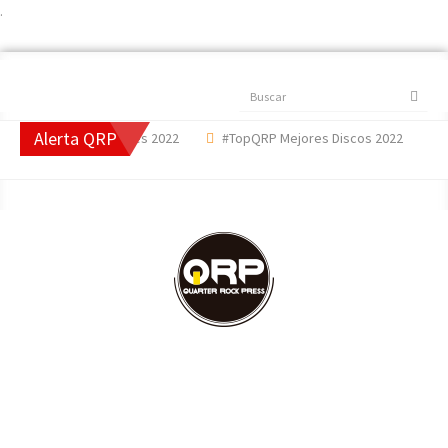
.
Buscar
Alerta QRP
P Mejores Canciones 2022
#TopQRP Mejores Discos 2022
'Th