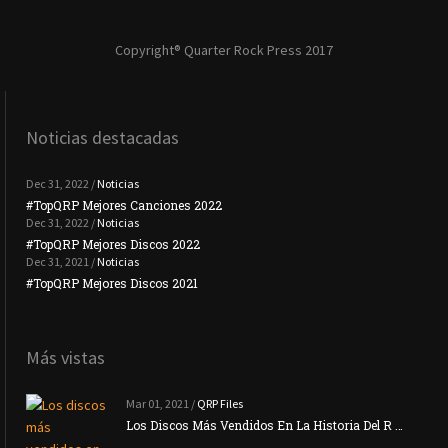
Copyright® Quarter Rock Press 2017
Noticias destacadas
Dec 31, 2022 /
Noticias
#TopQRP Mejores Canciones 2022
#To
Dec 31, 2022 /
Noticias
#TopQRP Mejores Discos 2022
Plac
Dec 31, 2021 /
Noticias
#TopQRP Mejores Discos 2021
Inte
Más vistas
Mar 01, 2021 /
QRP Files
Los Discos Más Vendidos En La Historia Del R …