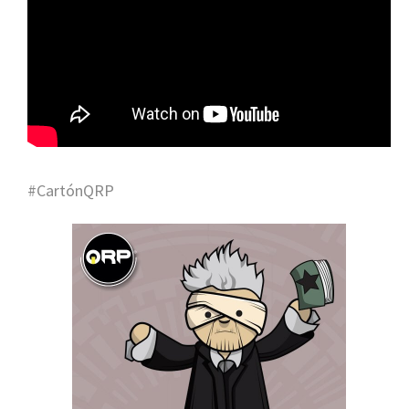
#CartónQRP