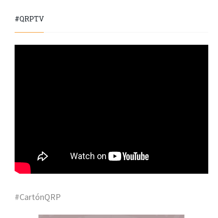
#QRPTV
#CartónQRP