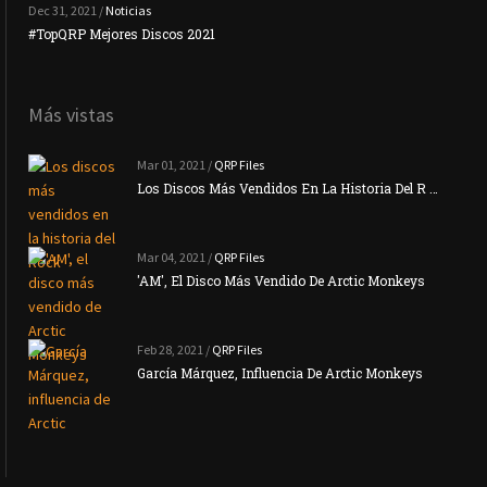
Dec 31, 2021 /
Noticias
#TopQRP Mejores Discos 2021
Inte
Más vistas
Mar 01, 2021 /
QRP Files
Los Discos Más Vendidos En La Historia Del R …
Mar 04, 2021 /
QRP Files
'AM', El Disco Más Vendido De Arctic Monkeys
Feb 28, 2021 /
QRP Files
García Márquez, Influencia De Arctic Monkeys
La N