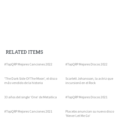
RELATED ITEMS
#TopQRP Mejores Canciones 2022
#TopQRP Mejores Discos 2022
'The Dark Side Of The Moon', el disco
Scarlett Johansson, la actriz que
más vendido de la historia
incursionó en el Rock
33 años del single ‘One’ de Metallica
#TopQRP Mejores Discos 2021
#TopQRP Mejores Canciones 2021
Placebo anuncian su nuevo disco
'Never Let Me Go'