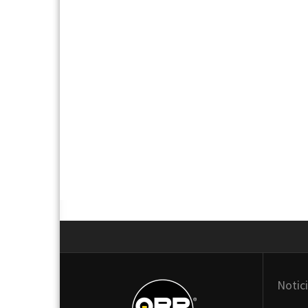
Next
Notic