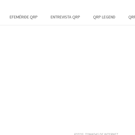
EFEMÉRIDE QRP
ENTREVISTA QRP
QRP LEGEND
QRP
FOTOS: TOMADAS DE INTERNET