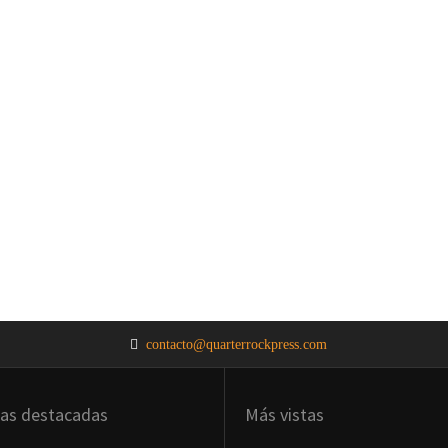
contacto@quarterrockpress.com
ias destacadas
Más vistas