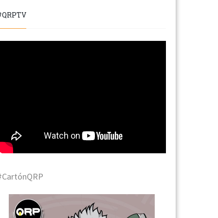
#QRPTV
#CartónQRP