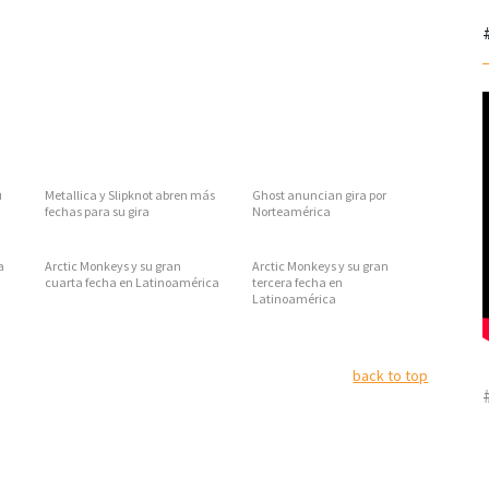
u
Metallica y Slipknot abren más
Ghost anuncian gira por
fechas para su gira
Norteamérica
a
Arctic Monkeys y su gran
Arctic Monkeys y su gran
cuarta fecha en Latinoamérica
tercera fecha en
Latinoamérica
back to top