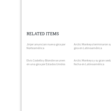
RELATED ITEMS
Jinjer anuncian nueva gira por
Arctic Monkeys terminaron s
Norteamérica
gira en Latinoamérica
Elvis Costello y Blondie se unen
Arctic Monkeys y su gran sext
en una gira por Estados Unidos
fecha en Latinoamérica