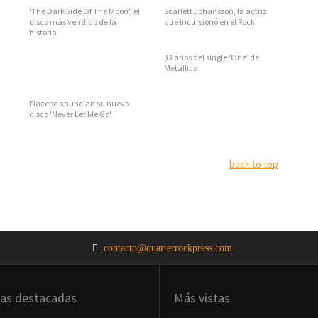
'The Dark Side Of The Moon', el
Scarlett Johansson, la actriz
disco más vendido de la
que incursionó en el Rock
historia
33 años del single ‘One’ de
Metallica
Placebo anuncian su nuevo
disco 'Never Let Me Go'
back to top
contacto@quarterrockpress.com
ias destacadas
Más vistas