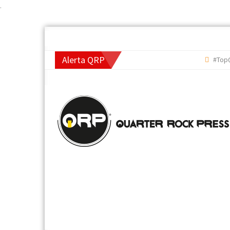
.
Alerta QRP
#TopQRP 