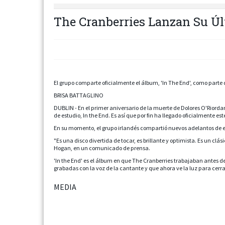
The Cranberries Lanzan Su Úl
El grupo comparte oficialmente el álbum, 'In The End', como parte 
BRISA BATTAGLINO
DUBLIN - En el primer aniversario de la muerte de Dolores O'Riord
de estudio, In the End. Es así que por fin ha llegado oficialmente es
En su momento, el grupo irlandés compartió nuevos adelantos de es
"Es una disco divertida de tocar, es brillante y optimista. Es un clá
Hogan, en un comunicado de prensa.
'In the End' es el álbum en que The Cranberries trabajaban antes 
grabadas con la voz de la cantante y que ahora ve la luz para cerr
MEDIA