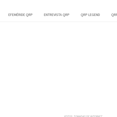
EFEMÉRIDE QRP
ENTREVISTA QRP
QRP LEGEND
QRP
FOTOS: TOMADAS DE INTERNET