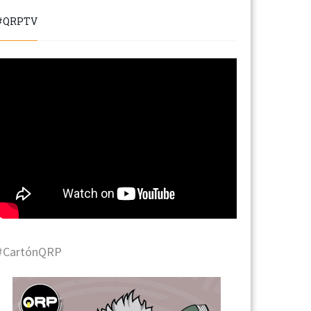
#QRPTV
#CartónQRP