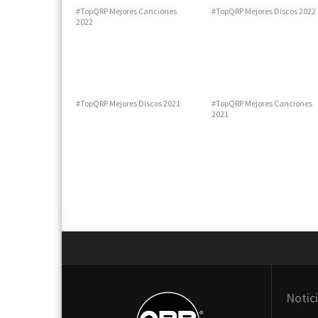
#TopQRP Mejores Canciones
#TopQRP Mejores Discos 2022
2022
#TopQRP Mejores Discos 2021
#TopQRP Mejores Canciones
2021
Next
Notic