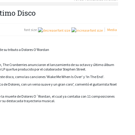
timo Disco
font size
Media
de su tributo a Dolores O'Riordan
an, The Cranberries anunciaron el lanzamiento de su octavo y último álbum
te LP que fue producido por el colaborador Stephen Street.
te disco, como las canciones 'Wake Me When Is Over' y 'In The End'.
sico de Dolores, con un verso suave y un gran coro”, comentó el guitarrista Noel
de la muerte de Dolores O´Riordan, el cual ya contaba con 11 composiciones
ar su destacada trayectoria musical.