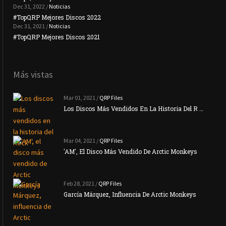
Dec 31, 2022 /
Noticias
#TopQRP Mejores Discos 2022
Plac
Dec 31, 2021 /
Noticias
#TopQRP Mejores Discos 2021
Inte
Más vistas
Mar 01, 2021 /
QRP Files
Los Discos Más Vendidos En La Historia Del R …
Mar 04, 2021 /
QRP Files
'AM', El Disco Más Vendido De Arctic Monkeys
Feb 28, 2021 /
QRP Files
García Márquez, Influencia De Arctic Monkeys
La N