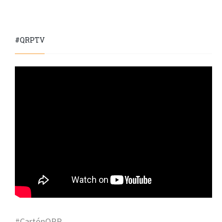
#QRPTV
#CartónQRP