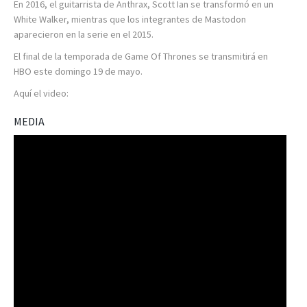
En 2016, el guitarrista de Anthrax, Scott Ian se transformó en un
White Walker, mientras que los integrantes de Mastodon
aparecieron en la serie en el 2015.
El final de la temporada de Game Of Thrones se transmitirá en
HBO este domingo 19 de mayo.
Aquí el video:
MEDIA