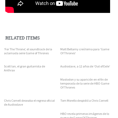
RELATED ITEMS
‘For The Throne’, el soundtrack de la
Matt Bellamy creó tema para 'Game
aclamada serie Game of Thrones
Of Thrones'
Scott Ian, el gran guitarrista de
Audioslave, a 12 años de ‘Out of Exile’
Anthrax
Mastodon y su aparición en el fin de
temporada de la serie de HBO Game
Of Thrones
Chris Cornell deseaba el regreso oficial
Tom Morello despidió a Chris Cornell
de Audioslave
HBO revela primeras imágenes de lo
nuevo de Game Of Thrones