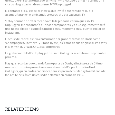
de estudio en solitario titulado ‘Why Me? Why Not.’, pero antes ha tenido una
cita con la grabación de su primer MTV Unplugged.
El cantante dio su especial show al que invitó a sus fans para que lo
acompañaran en el emblemático especial de la cadena MTV.
"Estoy honrado de estar tocando en la legendaria vitrina que es MTV
Unplugged. Me encantaría que nos acompañaras, ya que seguramente será
una noche bíblica", escribió el músico en su momento en su cuenta oficial de
Instagram.
El setlist del recital estuvo conformado por grandes temas de Oasis como
'Champagne Supernova' y 'Stand By Me', así como de sus singles solistas 'Why
Me? Why Not.' y 'Wall Of Glass', entre otros.
La grabación del MTV Unplugged de Liam Gallagher se emitirá en septiembre
próximo.
Hay que recordar que cuando formó parte de Oasis, el intérprete de último
momento no quiso presentarse en el show de MTV, por lo que fue Noel
Gallagher, quien dio las canciones para sorpresa de sus fans y los millones de
fans en televisión en un episodio polémico en el año de 1996.
RELATED ITEMS