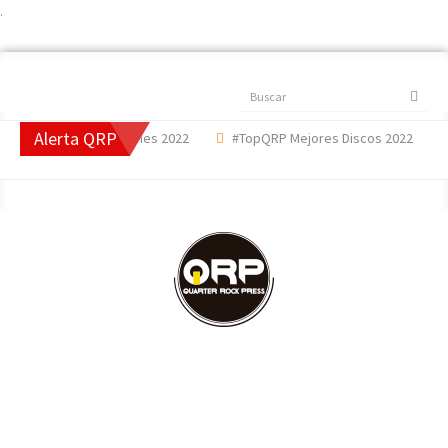
.
Buscar
Alerta QRP
QRP Mejores Canciones 2022
#TopQRP Mejores Discos 2022
'