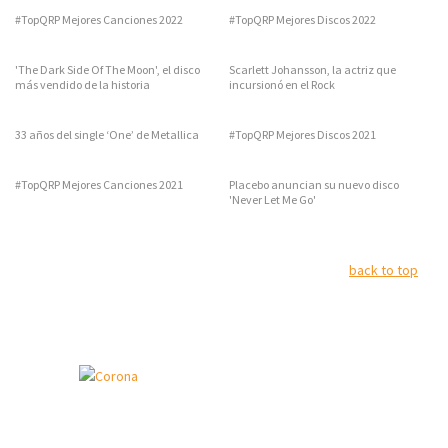
#TopQRP Mejores Canciones 2022
#TopQRP Mejores Discos 2022
'The Dark Side Of The Moon', el disco
Scarlett Johansson, la actriz que
más vendido de la historia
incursionó en el Rock
33 años del single ‘One’ de Metallica
#TopQRP Mejores Discos 2021
#TopQRP Mejores Canciones 2021
Placebo anuncian su nuevo disco
'Never Let Me Go'
back to top