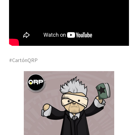
#CartónQRP