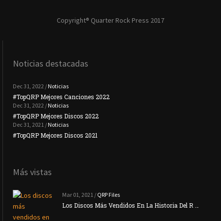
Copyright® Quarter Rock Press 2017
Noticias destacadas
Dec 31, 2022 /
Noticias
#TopQRP Mejores Canciones 2022
#To
Dec 31, 2022 /
Noticias
#TopQRP Mejores Discos 2022
Plac
Dec 31, 2021 /
Noticias
#TopQRP Mejores Discos 2021
Inte
Más vistas
Mar 01, 2021 /
QRP Files
Los Discos Más Vendidos En La Historia Del R …