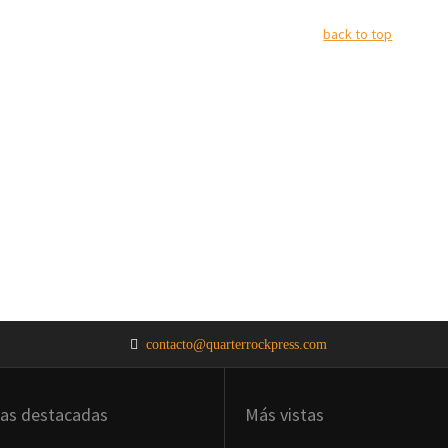
back to top
contacto@quarterrockpress.com
ias destacadas
Más vistas