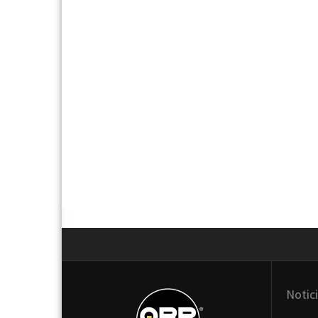
Next
Notic