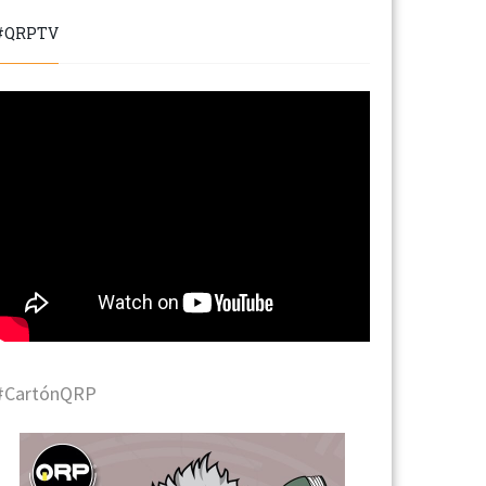
#QRPTV
#CartónQRP