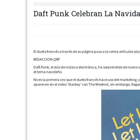
Daft Punk Celebran La Navid
El dueto francés a través de su página puso a la venta artículos al
REDACCION QRP
Daft Punk, el dúo de música electrónica, ha sorprendido de nuevo a
el tema navideño.
No es la primera vez que el dueto francés hace uso del marketing, 
aparecen en el video ‘Starboy’ con The Weeknd, sin embargo, llegan