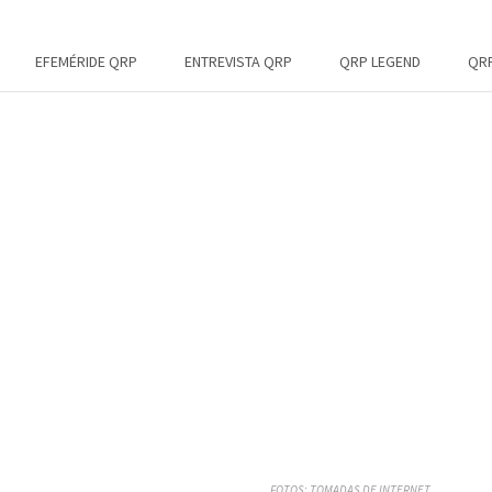
EFEMÉRIDE QRP
ENTREVISTA QRP
QRP LEGEND
QRP
FOTOS: TOMADAS DE INTERNET