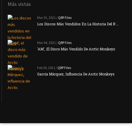
Más vistas
Mar 01, 2021 /
QRP Files
Los Discos Más Vendidos En La Historia Del R …
Mar 04, 2021 /
QRP Files
'AM', El Disco Más Vendido De Arctic Monkeys
Feb 28, 2021 /
QRP Files
García Márquez, Influencia De Arctic Monkeys
La N