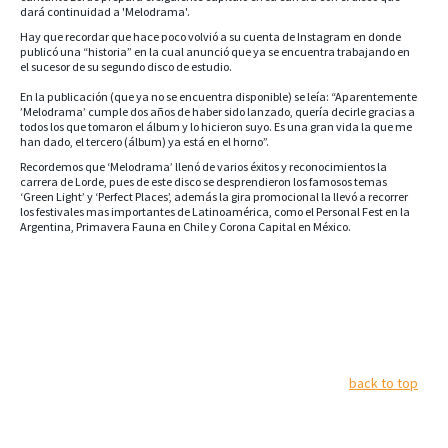
dará continuidad a 'Melodrama'.
Hay que recordar que hace poco volvió a su cuenta de Instagram en donde
publicó una “historia” en la cual anunció que ya se encuentra trabajando en
el sucesor de su segundo disco de estudio.
En la publicación (que ya no se encuentra disponible) se leía: “Aparentemente
’Melodrama’ cumple dos años de haber sido lanzado, quería decirle gracias a
todos los que tomaron el álbum y lo hicieron suyo. Es una gran vida la que me
han dado, el tercero (álbum) ya está en el horno”.
Recordemos que ‘Melodrama’ llenó de varios éxitos y reconocimientos la
carrera de Lorde, pues de este disco se desprendieron los famosos temas
‘Green Light’ y ‘Perfect Places’, además la gira promocional la llevó a recorrer
los festivales mas importantes de Latinoamérica, como el Personal Fest en la
Argentina, Primavera Fauna en Chile y Corona Capital en México.
back to top