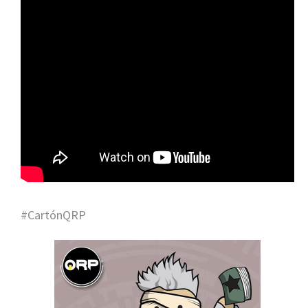
#CartónQRP