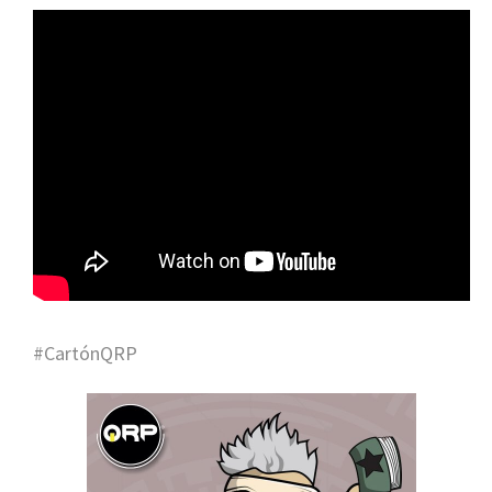
#CartónQRP