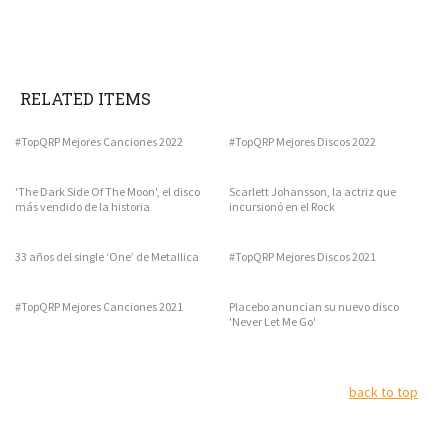
RELATED ITEMS
#TopQRP Mejores Canciones 2022
#TopQRP Mejores Discos 2022
'The Dark Side Of The Moon', el disco
Scarlett Johansson, la actriz que
más vendido de la historia
incursionó en el Rock
33 años del single ‘One’ de Metallica
#TopQRP Mejores Discos 2021
#TopQRP Mejores Canciones 2021
Placebo anuncian su nuevo disco
'Never Let Me Go'
back to top