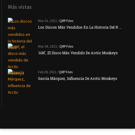
Más vistas
Mar 01, 2021 /
QRP Files
Los Discos Más Vendidos En La Historia Del R …
Mar 04, 2021 /
QRP Files
'AM', El Disco Más Vendido De Arctic Monkeys
Feb 28, 2021 /
QRP Files
García Márquez, Influencia De Arctic Monkeys
La N