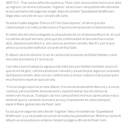
SEATTLE - Tras varios años de ausencia, Pearl Jam anunciaron hace unos días
su regreso con el disco titulado ‘Gigaton’. Ahora han compartido oficialmente
el lanzamiento del segundo single. Bajo el nombre 'Superblood Wolfmoon',
llega esta canción en sus canales oficiales.
Ya antes había llegado 'Dance Of The Clairvoyants', el tema que dio
continuidad a la noticia del nuevo LP que ha emocionado a todos los fans.
El video del sencillo ha llegado acompañado de un misterioso Mach III, el cual
no señala de qué se trata, pero que da continuidad al lanzado hace unos
días, denominado Mach II, así como su primera versión, Mach I, por lo que
ahora ya se puede disfrutar a través de YouTube.
El álbum será el número 11 en la carrera de la banda de Eddie Vedder y será
lanzado el próximo 27 de marzo.
Con este nuevo trabajo la agrupación liderada por Vedder también anunció
que se irá de gira, comenzando por Canadá y pasando por algunas ciudades
de Estados Unidos. Aún no han confirmado si el tour visitará más países pero
muchos fans esperan que así sea.
“Fue un largo viaje hacer este álbum. Fue emocionalmente obscuro y a veces
confuso, pero también emocionante y experimental, fue encontrar la
redención musical. Trabajar con mis compañeros me hizo apreciarlos más y
entendí que la conexión humana es muy importante en estos tiempos”,
explicó Mike, guitarrista de Pearl Jam.
Es así que el segundo sencillo de ‘Gigaton’ lleva el nombre de ‘Superblood
Wolfmoon' y ya se puede escuchar en todas las plataformas. Mientras tanto el
álbum ya se puede pre-ordenar desde la página oficial de Pearl Jam.