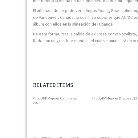
mantendría la banda en funcionamiento o decidiría que er
El año pasado se pudo ver a Angus Young, Brian Johnson,
de Vancouver, Canadá, lo cual hizo suponer que AC/DC e
álbum con ellos en la alineación de la banda.
De esta forma, tras la salida de Axl Rose como vocalista
Rudd con un gran tour mundial, el cual se anunciará en br
RELATED ITEMS
#TopQRP Mejores Canciones
#TopQRP Mejores Discos 2022
2022