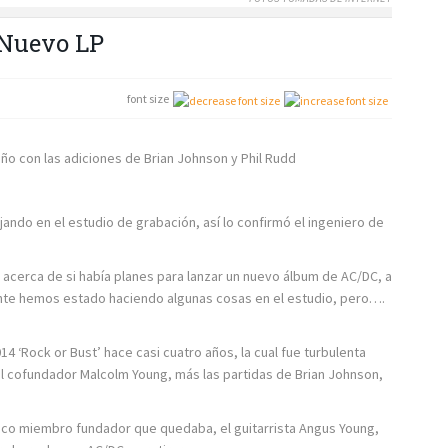
 Nuevo LP
font size
año con las adiciones de Brian Johnson y Phil Rudd
ando en el estudio de grabación, así lo confirmó el ingeniero de
 acerca de si había planes para lanzar un nuevo álbum de AC/DC, a
ente hemos estado haciendo algunas cosas en el estudio, pero….
14 ‘Rock or Bust’ hace casi cuatro años, la cual fue turbulenta
el cofundador Malcolm Young, más las partidas de Brian Johnson,
nico miembro fundador que quedaba, el guitarrista Angus Young,