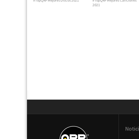
#TopQRP Mejores Discos 2021
#TopQRP Mejores Canciones
2021
Next
Notic