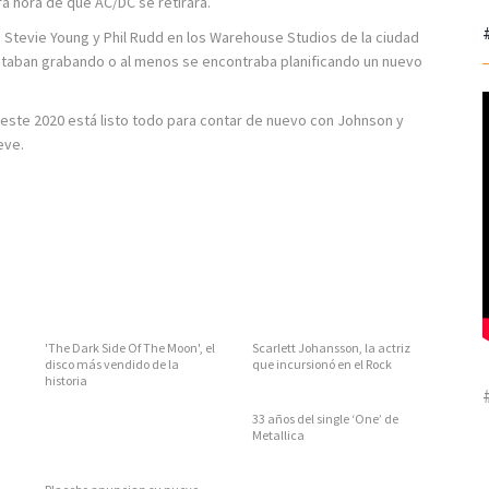
a hora de que AC/DC se retirara.
 Stevie Young y Phil Rudd en los Warehouse Studios de la ciudad
staban grabando o al menos se encontraba planificando un nuevo
, este 2020 está listo todo para contar de nuevo con Johnson y
eve.
'The Dark Side Of The Moon', el
Scarlett Johansson, la actriz
disco más vendido de la
que incursionó en el Rock
historia
33 años del single ‘One’ de
Metallica