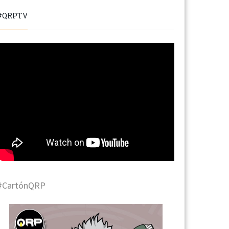
#QRPTV
#CartónQRP