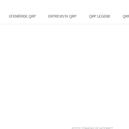
EFEMÉRIDE QRP
ENTREVISTA QRP
QRP LEGEND
QRP
FOTOS TOMADAS DE INTERNET