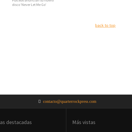
Placebo anuncian su nuevo
disco 'Never Let Me Go'
back to top
contacto@quarterrockpress.com
ias destacadas
Más vistas