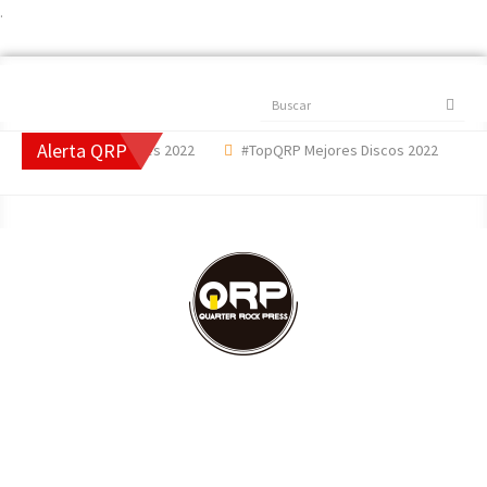
.
Buscar
Alerta QRP
P Mejores Canciones 2022
#TopQRP Mejores Discos 2022
'Th