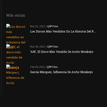
Más vistas
Mar 01, 2021 /
QRP Files
Los Discos Más Vendidos En La Historia Del R …
Mar 04, 2021 /
QRP Files
'AM', El Disco Más Vendido De Arctic Monkeys
Feb 28, 2021 /
QRP Files
García Márquez, Influencia De Arctic Monkeys
La N