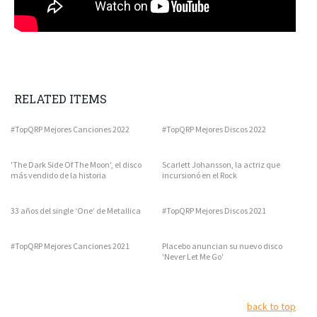
RELATED ITEMS
#TopQRP Mejores Canciones 2022
#TopQRP Mejores Discos 2022
'The Dark Side Of The Moon', el disco
Scarlett Johansson, la actriz que
más vendido de la historia
incursionó en el Rock
33 años del single ‘One’ de Metallica
#TopQRP Mejores Discos 2021
#TopQRP Mejores Canciones 2021
Placebo anuncian su nuevo disco
'Never Let Me Go'
back to top