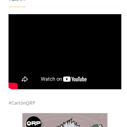
#CartónQRP