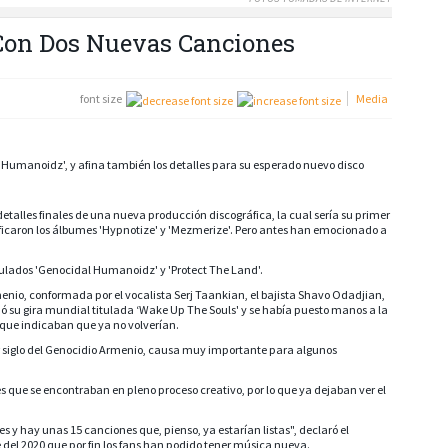
Con Dos Nuevas Canciones
font size
Media
 Humanoidz', y afina también los detalles para su esperado nuevo disco
alles finales de una nueva producción discográfica, la cual sería su primer
ificaron los álbumes 'Hypnotize' y 'Mezmerize'. Pero antes han emocionado a
 titulados 'Genocidal Humanoidz' y 'Protect The Land'.
nio, conformada por el vocalista Serj Taankian, el bajista Shavo Odadjian,
nó su gira mundial titulada ‘Wake Up The Souls' y se había puesto manos a la
 que indicaban que ya no volverían.
siglo del Genocidio Armenio, causa muy importante para algunos
s que se encontraban en pleno proceso creativo, por lo que ya dejaban ver el
 y hay unas 15 canciones que, pienso, ya estarían listas", declaró el
del 2020 que por fin los fans han podido tener música nueva.