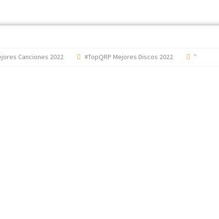
s Canciones 2022
#TopQRP Mejores Discos 2022
'The Dark Si