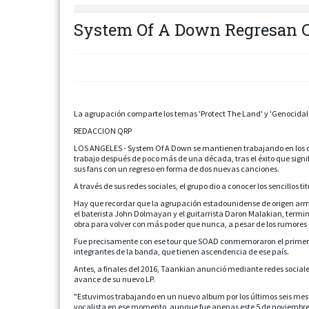
System Of A Down Regresan 
La agrupación comparte los temas 'Protect The Land' y 'Genocidal
REDACCION QRP
LOS ANGELES - System Of A Down se mantienen trabajando en los det
trabajo después de poco más de una década, tras el éxito que sign
sus fans con un regreso en forma de dos nuevas canciones.
A través de sus redes sociales, el grupo dio a conocer los sencillos
Hay que recordar que la agrupación estadounidense de origen arme
el baterista John Dolmayan y el guitarrista Daron Malakian, termi
obra para volver con más poder que nunca, a pesar de los rumores
Fue precisamente con ese tour que SOAD conmemoraron el primer 
integrantes de la banda, que tienen ascendencia de ese país.
Antes, a finales del 2016, Taankian anunció mediante redes sociale
avance de su nuevo LP.
"Estuvimos trabajando en un nuevo album por los últimos seis meses
vocalista en ese momento, aunque fue apenas este 5 de noviembre 