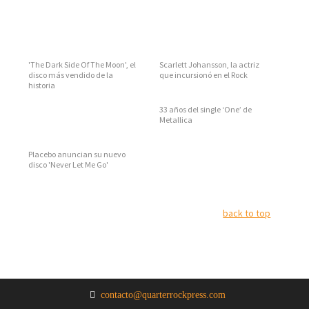
'The Dark Side Of The Moon', el
Scarlett Johansson, la actriz
disco más vendido de la
que incursionó en el Rock
historia
33 años del single ‘One’ de
Metallica
Placebo anuncian su nuevo
disco 'Never Let Me Go'
back to top
contacto@quarterrockpress.com