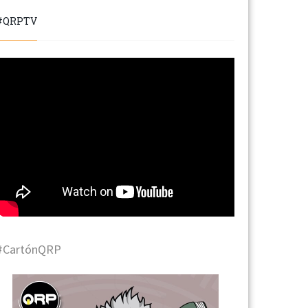
#QRPTV
#CartónQRP