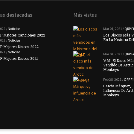
ias destacadas
Más vistas
2022 /
Noticias
Noticias
Mar 01, 2021 /
QRP Fi
P Mejores Canciones 2022
#TopQRP Mejores Canciones 2021
Los Discos Más V
En La Historia De
2022 /
Noticias
Noticias
P Mejores Discos 2022
Placebo Anuncian Su Nuevo Disco 'Never
Let Me …
2021 /
Noticias
Mar 04, 2021 /
QRP Fi
Noticias
 Mejores Discos 2021
'AM', El Disco Má
Interpol Anuncian Que Su Nuevo Disco
Vendido De Arctic
Llegará …
Monkeys
Feb 28, 2021 /
QRP Fi
García Márquez,
Influencia De Arct
Monkeys