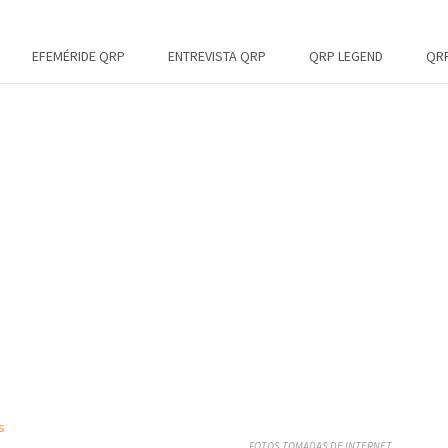
EFEMÉRIDE QRP
ENTREVISTA QRP
QRP LEGEND
QRP
FOTOS TOMADAS DE INTERNET