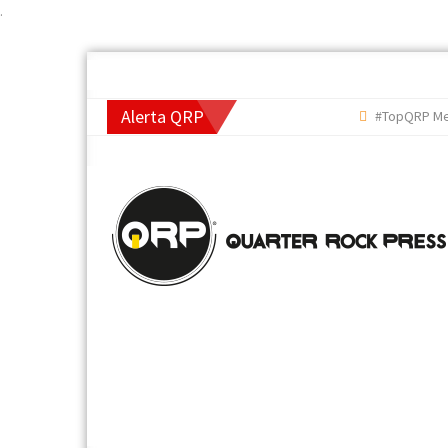
.
Alerta QRP
#TopQRP Mejore