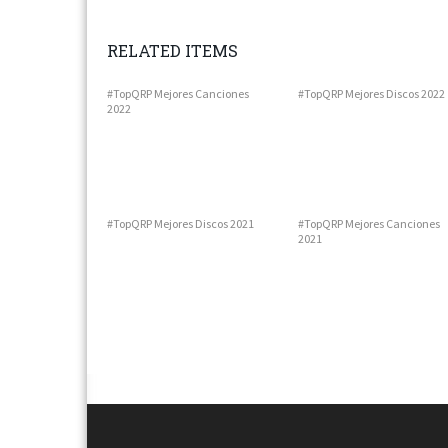
RELATED ITEMS
#TopQRP Mejores Canciones
#TopQRP Mejores Discos 2022
2022
#TopQRP Mejores Discos 2021
#TopQRP Mejores Canciones
2021
Next