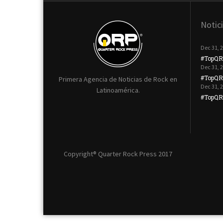
Notic
Dec 31, 
#TopQR
Dec 31, 
#TopQR
Primera Agencia de Noticias de Rock en
Dec 31, 
Latinoamérica.
#TopQRP
Copyright® Quarter Rock Press 2017