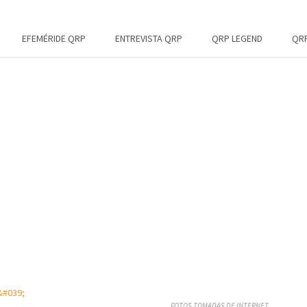
EFEMÉRIDE QRP
ENTREVISTA QRP
QRP LEGEND
QRP
FOTOS TOMADAS DE INTERNET