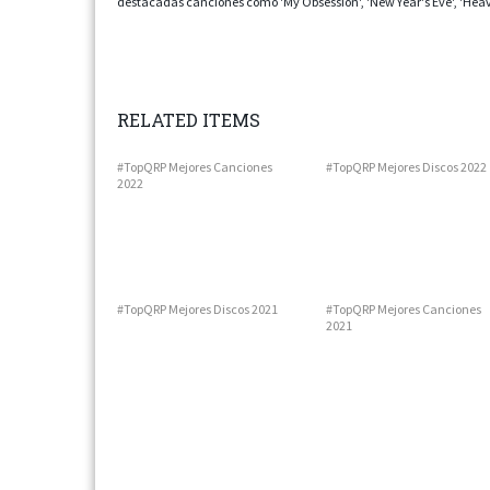
destacadas canciones como 'My Obsession', 'New Year's Eve', 'Heave
RELATED ITEMS
#TopQRP Mejores Canciones
#TopQRP Mejores Discos 2022
2022
#TopQRP Mejores Discos 2021
#TopQRP Mejores Canciones
2021