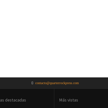
contacto@quarterrockpress.com
ias destacadas
Más vistas