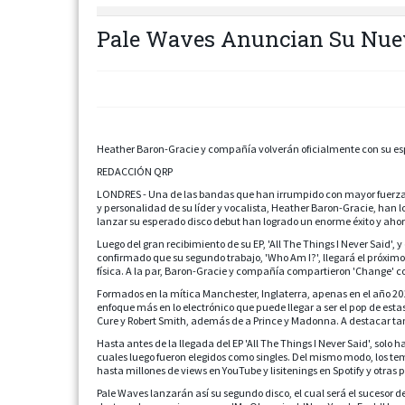
Pale Waves Anuncian Su Nuev
Heather Baron-Gracie y compañía volverán oficialmente con su esp
REDACCIÓN QRP
LONDRES - Una de las bandas que han irrumpido con mayor fuerza en
y personalidad de su líder y vocalista, Heather Baron-Gracie, han l
lanzar su esperado disco debut han logrado un enorme éxito y ahora
Luego del gran recibimiento de su EP, 'All The Things I Never Said', 
confirmado que su segundo trabajo, 'Who Am I?', llegará el próximo 
física. A la par, Baron-Gracie y compañía compartieron 'Change' co
Formados en la mítica Manchester, Inglaterra, apenas en el año 2
enfoque más en lo electrónico que puede llegar a ser el pop de esta
Cure y Robert Smith, además de a Prince y Madonna. A destacar tam
Hasta antes de la llegada del EP 'All The Things I Never Said', solo 
cuales luego fueron elegidos como singles. Del mismo modo, los te
hasta millones de views en YouTube y lisitenings en Spotify y otras 
Pale Waves lanzarán así su segundo disco, el cual será el sucesor del