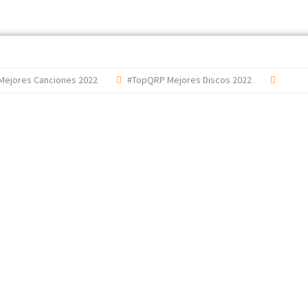
res Canciones 2022
#TopQRP Mejores Discos 2022
'The Dark 