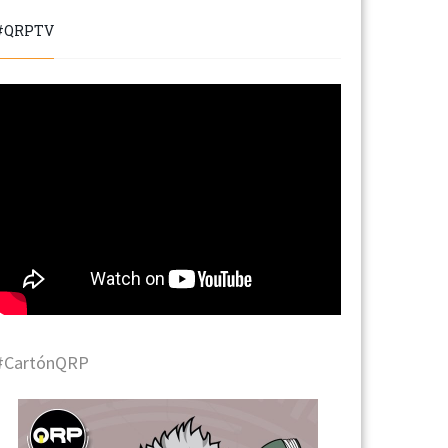
#QRPTV
#CartónQRP