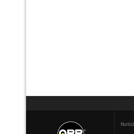
Next
Notic