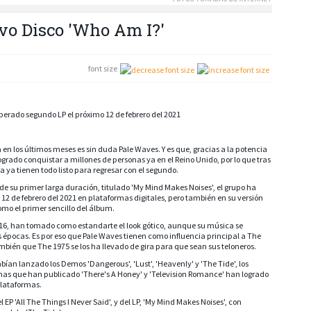
o Disco 'Who Am I?'
font size
erado segundo LP el próximo 12 de febrero del 2021
 los últimos meses es sin duda Pale Waves. Y es que, gracias a la potencia
ogrado conquistar a millones de personas ya en el Reino Unido, por lo que tras
 ya tienen todo listo para regresar con el segundo.
y de su primer larga duración, titulado 'My Mind Makes Noises', el grupo ha
12 de febrero del 2021 en plataformas digitales, pero también en su versión
mo el primer sencillo del álbum.
016, han tomado como estandarte el look gótico, aunque su música se
s épocas. Es por eso que Pale Waves tienen como influencia principal a The
bién que The 1975 se los ha llevado de gira para que sean sus teloneros.
habían lanzado los Demos 'Dangerous', 'Lust', 'Heavenly' y 'The Tide', los
mas que han publicado 'There's A Honey' y 'Television Romance' han logrado
plataformas.
 EP 'All The Things I Never Said', y del LP, 'My Mind Makes Noises', con