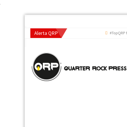
.
Alerta QRP
#TopQRP Mejo