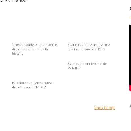
nly' y 'The Tide'.
'The Dark Side Of The Moon', el
Scarlett Johansson, la actriz
disco más vendido de la
que incursionó en el Rock
historia
33 años del single ‘One’ de
Metallica
Placebo anuncian su nuevo
disco 'Never Let Me Go'
back to top