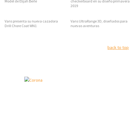
Model de Elijah Berle
checkerboard en su diseño primavera
2019
Vans presenta su nueva cazadora
Vans UltraRange 3D, diseñados para
Drill Chore Coat WN1
nuevas aventuras
back to top