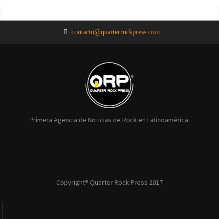
NOTICIAS
NOTICIAS
NOTICIAS
NOTICIAS
NOTICIAS
contacto@quarterrockpress.com
Primera Agencia de Noticias de Rock en Latinoamérica.
Copyright® Quarter Rock Press 2017