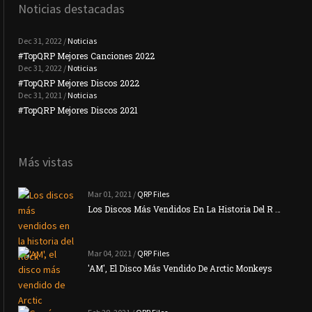
Noticias destacadas
Dec 31, 2022 /
Noticias
#TopQRP Mejores Canciones 2022
#To
Dec 31, 2022 /
Noticias
#TopQRP Mejores Discos 2022
Plac
Dec 31, 2021 /
Noticias
#TopQRP Mejores Discos 2021
Inte
Más vistas
Mar 01, 2021 /
QRP Files
Los Discos Más Vendidos En La Historia Del R …
Mar 04, 2021 /
QRP Files
'AM', El Disco Más Vendido De Arctic Monkeys