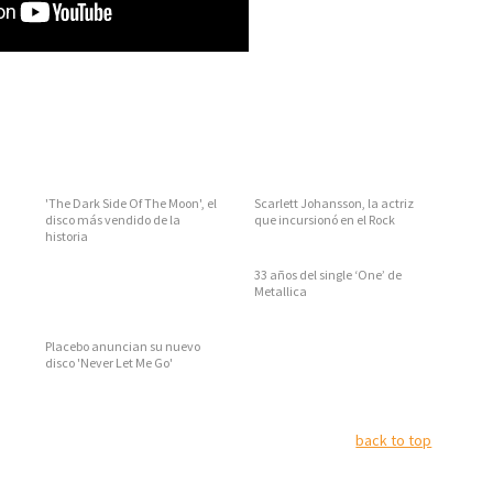
'The Dark Side Of The Moon', el
Scarlett Johansson, la actriz
disco más vendido de la
que incursionó en el Rock
historia
33 años del single ‘One’ de
Metallica
Placebo anuncian su nuevo
disco 'Never Let Me Go'
back to top