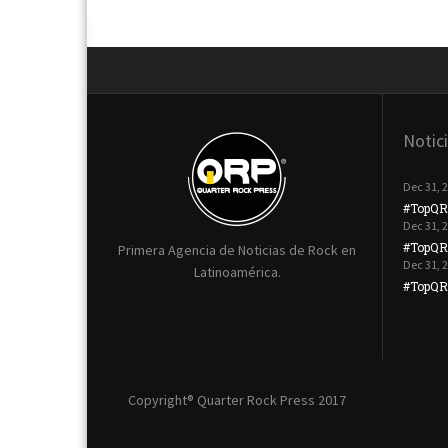
Notic
Dec 31, 
#TopQR
Dec 31, 
#TopQR
Primera Agencia de Noticias de Rock en
Dec 31, 
Latinoamérica.
#TopQRP
Copyright® Quarter Rock Press 2017