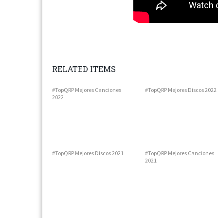
RELATED ITEMS
#TopQRP Mejores Canciones
#TopQRP Mejores Discos 2022
2022
Next
#TopQRP Mejores Discos 2021
#TopQRP Mejores Canciones
2021