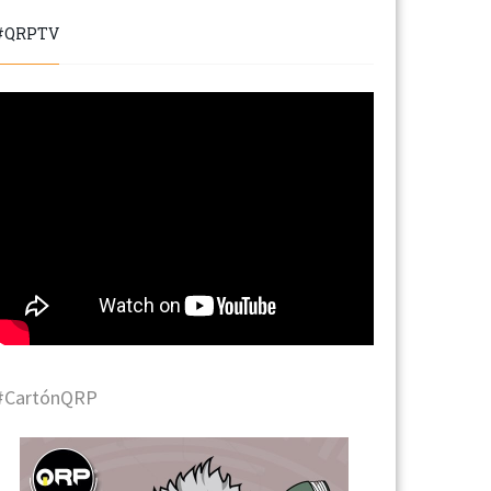
#QRPTV
#CartónQRP