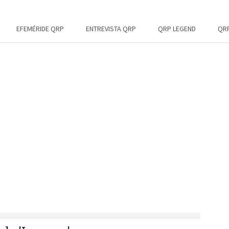
EFEMÉRIDE QRP
ENTREVISTA QRP
QRP LEGEND
QRP