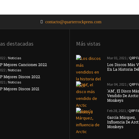
contacto@quarterrockpress.com
ias destacadas
Más vistas
2022 /
Noticias
Noticias
Mar 01, 2021 /
QRP Fi
P Mejores Canciones 2022
#TopQRP Mejores Canciones 2021
Los Discos Más V
En La Historia De
2022 /
Noticias
Noticias
P Mejores Discos 2022
Placebo Anuncian Su Nuevo Disco 'Never
Let Me …
2021 /
Noticias
Mar 04, 2021 /
QRP Fi
Noticias
 Mejores Discos 2021
'AM', El Disco Má
Interpol Anuncian Que Su Nuevo Disco
Vendido De Arctic
Llegará …
Monkeys
Feb 28, 2021 /
QRP Fi
García Márquez,
Influencia De Arct
Monkeys