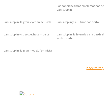
Las canciones más emblemáticas de
Janis Joplin
Janis Joplin, la gran leyenda del Rock
Janis Joplin y su último concierto
Janis Joplin y su sospechosa muerte
Janis Joplin, la leyenda vista desde el
séptimo arte
Janis Joplin, la gran modelo feminista
back to top