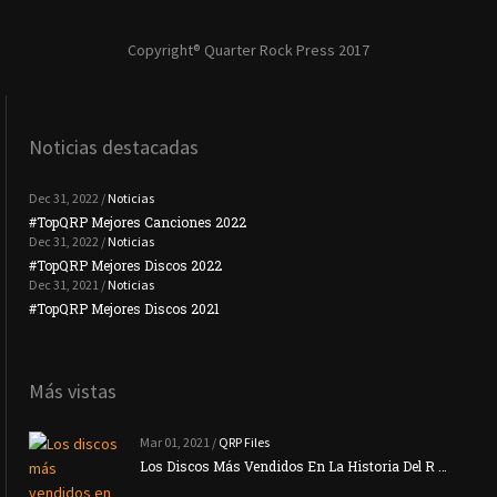
Copyright® Quarter Rock Press 2017
Noticias destacadas
Dec 31, 2022 /
Noticias
#TopQRP Mejores Canciones 2022
#To
Dec 31, 2022 /
Noticias
#TopQRP Mejores Discos 2022
Plac
Dec 31, 2021 /
Noticias
#TopQRP Mejores Discos 2021
Inte
Más vistas
Mar 01, 2021 /
QRP Files
Los Discos Más Vendidos En La Historia Del R …