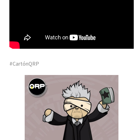
#CartónQRP