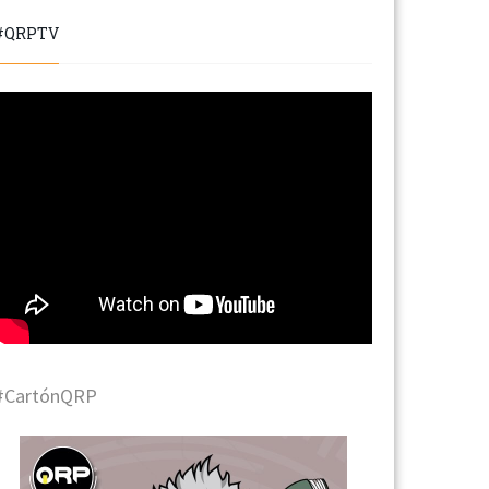
#QRPTV
#CartónQRP