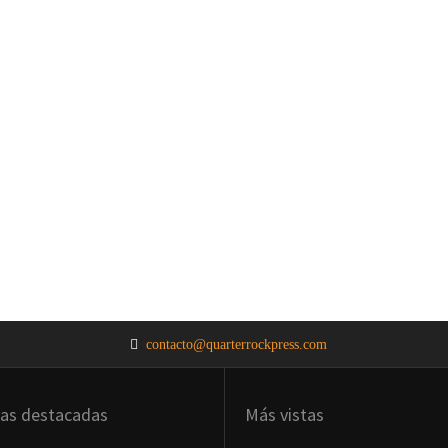
contacto@quarterrockpress.com
ias destacadas
Más vistas