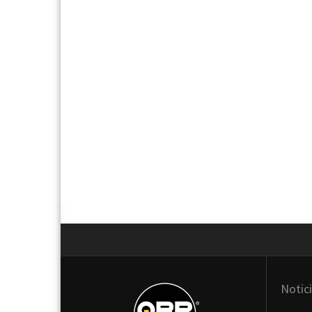
Next
Notic