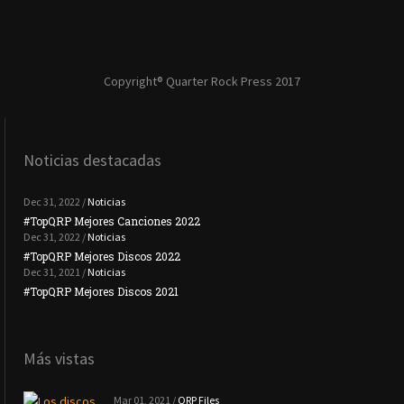
Copyright® Quarter Rock Press 2017
Noticias destacadas
Dec 31, 2022 /
Noticias
#TopQRP Mejores Canciones 2022
#To
Dec 31, 2022 /
Noticias
#TopQRP Mejores Discos 2022
Plac
Dec 31, 2021 /
Noticias
#TopQRP Mejores Discos 2021
Inte
Más vistas
Mar 01, 2021 /
QRP Files