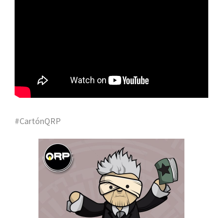
#CartónQRP