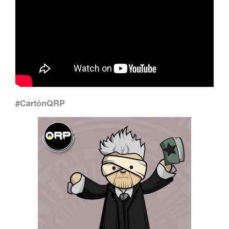
#CartónQRP