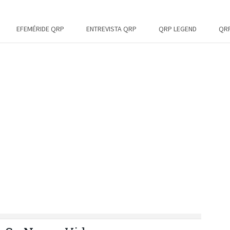
EFEMÉRIDE QRP
ENTREVISTA QRP
QRP LEGEND
QRP