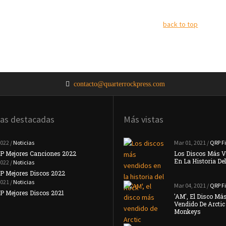
back to top
contacto@quarterrockpress.com
ias destacadas
Más vistas
2022 /
Noticias
Noticias
Mar 01, 2021 /
QRP Fi
P Mejores Canciones 2022
#TopQRP Mejores Canciones 2021
Los Discos Más V
En La Historia De
2022 /
Noticias
Noticias
P Mejores Discos 2022
Placebo Anuncian Su Nuevo Disco 'Never
Let Me …
2021 /
Noticias
Mar 04, 2021 /
QRP Fi
Noticias
 Mejores Discos 2021
'AM', El Disco Má
Interpol Anuncian Que Su Nuevo Disco
Vendido De Arctic
Llegará …
Monkeys