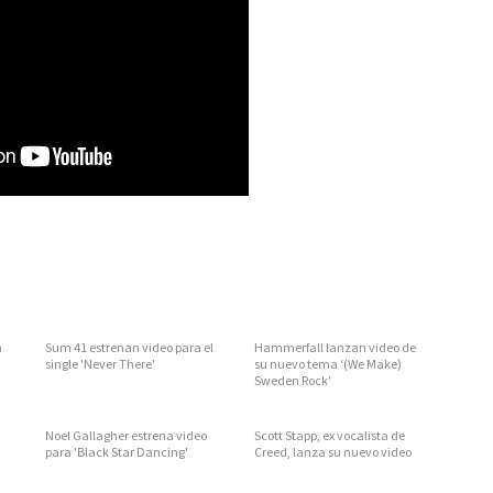
a
Sum 41 estrenan video para el
Hammerfall lanzan video de
single 'Never There'
su nuevo tema ‘(We Make)
Sweden Rock’
Noel Gallagher estrena video
Scott Stapp, ex vocalista de
para 'Black Star Dancing'
Creed, lanza su nuevo video