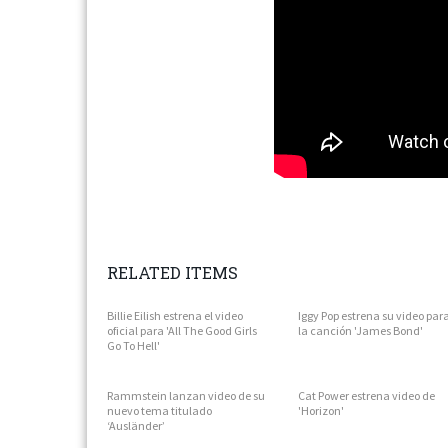
RELATED ITEMS
Next
Billie Eilish estrena el video
Iggy Pop estrena su video par
oficial para 'All The Good Girls
la canción 'James Bond'
Go To Hell'
Rammstein lanzan video de su
Cat Power estrena video de
nuevo tema titulado
'Horizon'
‘Ausländer’