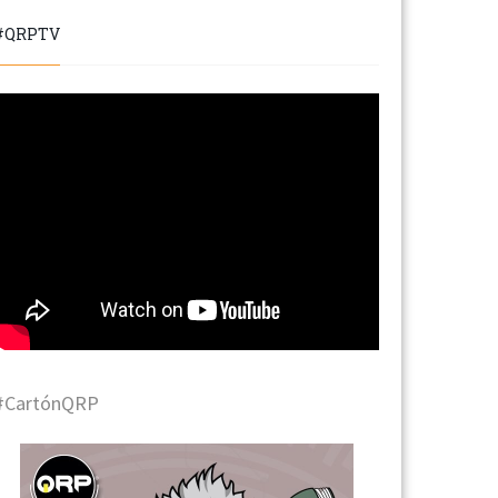
#QRPTV
#CartónQRP