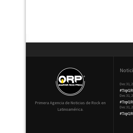
Notic
Dec 31, 
#TopQR
Dec 31, 
#TopQR
Primera Agencia de Noticias de Rock en
Dec 31, 
Latinoamérica.
#TopQRP